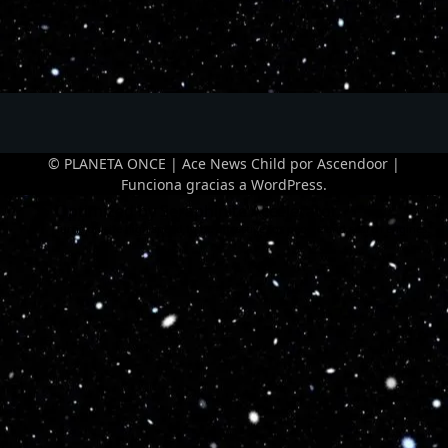
© PLANETA ONCE | Ace News Child por
Ascendoor
|
Funciona gracias a
WordPress
.
Optimized by Seraphinite Accelerator
Turns on site high speed to be attractive for people and search engines.