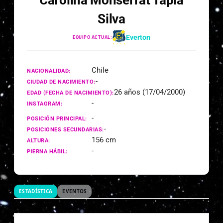
Carolina Monserrat Tapia
Silva
Everton
EQUIPO ACTUAL:
Chile
NACIONALIDAD:
-
CIUDAD DE NACIMIENTO:
26 años (17/04/2000)
EDAD (FECHA DE NACIMIENTO):
-
INSTAGRAM:
-
POSICIÓN PRINCIPAL:
-
POSICIONES SECUNDARIAS:
156 cm
ALTURA:
-
PIERNA HÁBIL:
ESTADÍSTICA
EVENTOS