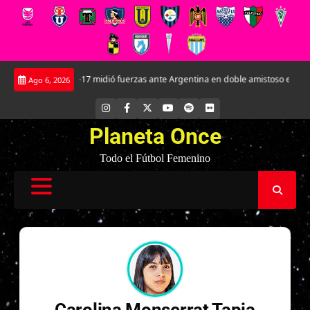
Saltar
La Roja Sub-17 midió fuerzas ante Argentina en doble amistoso en el CAR Jo
Ago 6, 2026
al
contenido
INSTAGRAM
FACEBOOK
X
YOUTUBE
SPOTIFY
FLICKR
Planeta Once
Todo el Fútbol Femenino