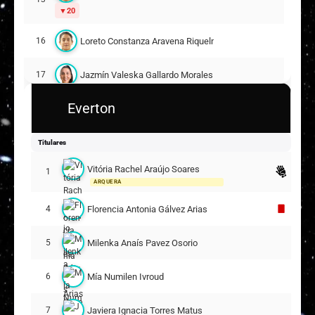
20
Loreto Constanza Aravena Riquelme
16
Jazmín Valeska Gallardo Morales
17
Everton
Camille Ignacia Iluffi Neira
22
Victoria Constanza Osores Leal
Titulares
27
30
Vitória Rachel Araújo Soares
1
ARQUERA
Suplentes
Florencia Antonia Gálvez Arias
4
Bárbara Monserrat Sepúlveda Ormeño
25
Milenka Anaís Pavez Osorio
5
Céfora Aihara Esparza Sepúlveda
5
Mía Numilen Ivroud
6
Karen Patricia Méndez Carrasco
11
9
Javiera Ignacia Torres Matus
7