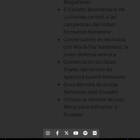
Magallanes
El Estadio Bicentenario de
La Florida coronó a las
campeonas del fútbol
formativo femenino
Conversamos en exclusiva
con María Paz Valdivieso, la
joven defensa acerera
Comenzaron las fases
finales del torneo de
Apertura Juvenil Femenino
Dura derrota de la roja
femenina ante Ecuador
Conoce la nómina de Luis
Mena para enfrentar a
Ecuador
INSTAGRAM
FACEBOOK
X
YOUTUBE
SPOTIFY
FLICKR