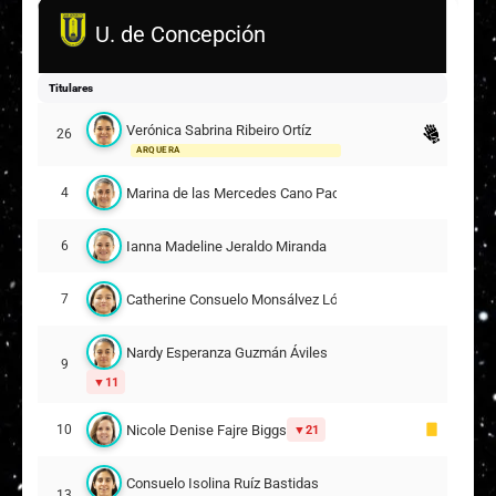
U. de Concepción
Titulares
Verónica Sabrina Ribeiro Ortíz
26
ARQUERA
Marina de las Mercedes Cano Pacheco
4
Ianna Madeline Jeraldo Miranda
6
Catherine Consuelo Monsálvez López
7
Nardy Esperanza Guzmán Áviles
9
11
Nicole Denise Fajre Biggs
10
21
Consuelo Isolina Ruíz Bastidas
13