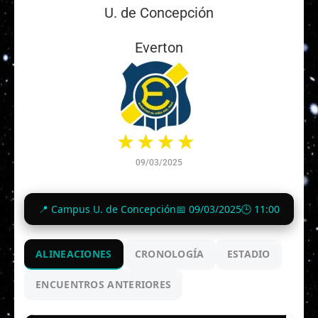
U. de Concepción
Everton
09/03/2025
0
-
0
📍 Campus U. de Concepción
📅 09/03/2025
🕒 11:00
Finalizado
ALINEACIONES
CRONOLOGÍA
ESTADIO
ENCUENTROS ANTERIORES