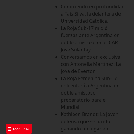
Saltar
Conociendo en profundidad
al
a Tais Silva, la delantera de
contenido
Universidad Católica.
La Roja Sub-17 midió
fuerzas ante Argentina en
doble amistoso en el CAR
José Sulantay.
Conversamos en exclusiva
con Antonella Martínez: La
joya de Everton
La Roja Femenina Sub-17
enfrentará a Argentina en
doble amistoso
preparatorio para el
Mundial
Kathleen Brandt: La joven
defensa que se ha ido
ganando un lugar en
Ago 9, 2026