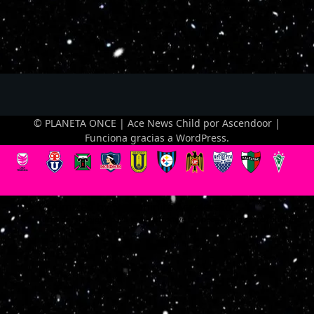
© PLANETA ONCE | Ace News Child por
Ascendoor
|
Funciona gracias a
WordPress
.
Optimized by Seraphinite Accelerator
Turns on site high speed to be attractive for people and search engines.