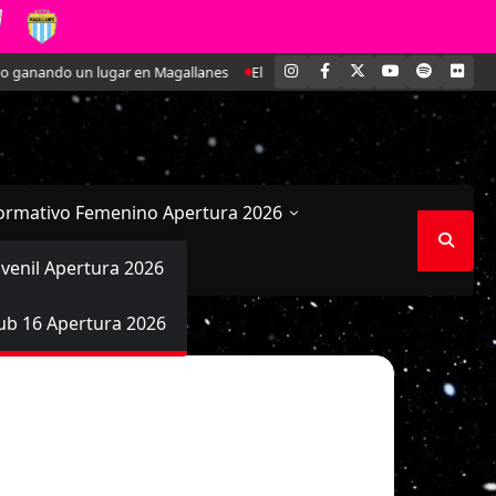
INSTAGRAM
FACEBOOK
X
YOUTUBE
SPOTIFY
FLI
ganando un lugar en Magallanes
El Estadio Bicentenario de La Florida co
ormativo Femenino Apertura 2026
uvenil Apertura 2026
ub 16 Apertura 2026