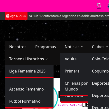
Saltar
La Roja Femenina Sub-17 enfrentará a Argentina en doble amistoso prepar
Ago 6, 2026
al
contenido
Nosotros
Programas
Noticias
Clubes
Torneos Históricos
Selección Chilena
Adulta
Primera
Colo-Col
Primera División
Liga Femenina 2025
Sub-20
Futbol Nacional
Primera
Coquimb
Ascenso
Femenina
Sub-17
Ascenso
Futbol Internacional
Chilenas por el
Deportes
Ascenso Femenino
Mundo
Fabiana Gise
Formativo
Deportes
Futbol Formativo
Libre
EQUIPO ACTUAL:
Deporte