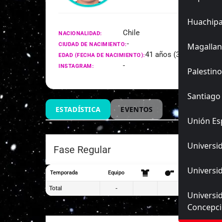
Huachip
Chile
NACIONALIDAD:
-
CIUDAD DE NACIMIENTO:
Magallan
41 años (30/07/1985)
EDAD (FECHA DE NACIMIENTO):
-
INSTAGRAM:
Palestino
Santiago
ESTADÍSTICA
EVENTOS
Unión Es
Universid
Fase Regular
Universid
Temporada
Equipo
Total
-
Universi
Concepc