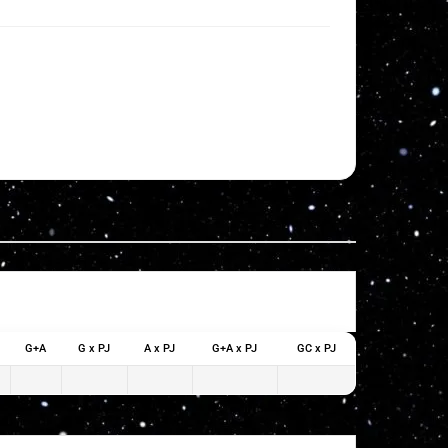
G+A
G x PJ
A x PJ
G+A x PJ
GC x PJ