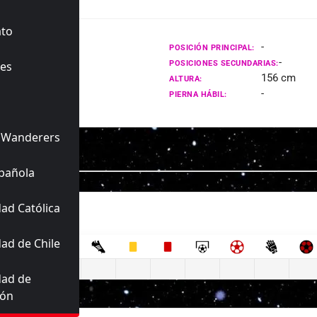
ato
-
POSICIÓN PRINCIPAL:
-
es
POSICIONES SECUNDARIAS:
156 cm
ALTURA:
-
PIERNA HÁBIL:
 Wanderers
pañola
ad Católica
ad de Chile
dad de
ión