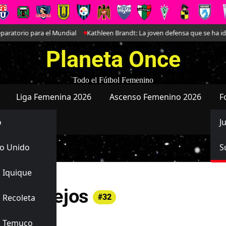
atorio para el Mundial
Kathleen Brandt: La joven defensa que se ha ido 
Planeta Once
Todo el Fútbol Femenino
Liga Femenina 2026
Ascenso Femenino 2026
F
o
J
o Unido
S
 Iquique
la Vallejos
 Recoleta
#32
s Temuco