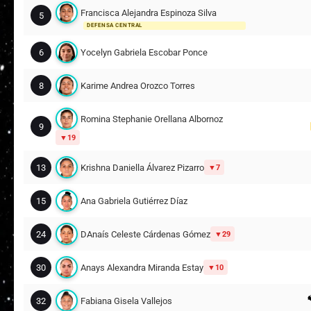
Francisca Alejandra Espinoza Silva
5
DEFENSA CENTRAL
6
Yocelyn Gabriela Escobar Ponce
8
Karime Andrea Orozco Torres
Romina Stephanie Orellana Albornoz
9
19
13
Krishna Daniella Álvarez Pizarro
7
15
Ana Gabriela Gutiérrez Díaz
24
DAnaís Celeste Cárdenas Gómez
29
30
Anays Alexandra Miranda Estay
10
32
Fabiana Gisela Vallejos