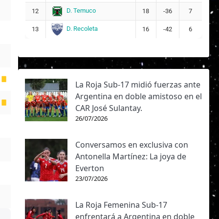
D. Temuco
12
18
-36
7
D. Recoleta
13
16
-42
6
La Roja Sub-17 midió fuerzas ante
Argentina en doble amistoso en el
CAR José Sulantay.
26/07/2026
Conversamos en exclusiva con
Antonella Martínez: La joya de
Everton
23/07/2026
La Roja Femenina Sub-17
enfrentará a Argentina en doble