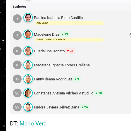
Suplentes
Paulina Isabella Pinto Castillo
1
ARQUERA
Madeleine Díaz
13
7
MEDIOCAMPISTA MIXTA
10
Guadalupe Donato
28
16
Macarena Ignacia Torres Orellana
19
Fanny Ileana Rodríguez
9
28
Constanza Antonia Vilches Astudillo
10
29
Isidora Javiera Jélvez Gana
24
DT:
Mario Vera