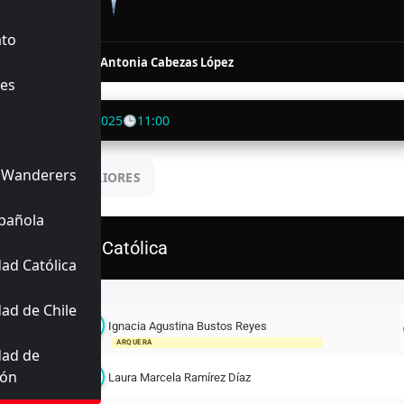
FINALIZADO
ato
76'
90+3'
az
Pamela Antonia Cabezas López
es
paraíso
22/06/2025
11:00
 Wanderers
UENTROS ANTERIORES
pañola
U. Católica
ad Católica
Titulares
ad de Chile
Ignacia Agustina Bustos Reyes
13
ARQUERA
dad de
ión
2
Laura Marcela Ramírez Díaz