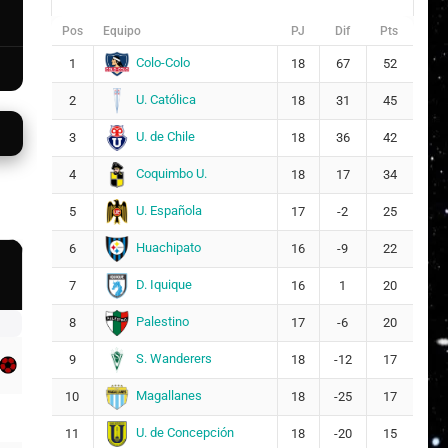
Pos
Equipo
PJ
Dif
Pts
Colo-Colo
1
18
67
52
U. Católica
2
18
31
45
U. de Chile
3
18
36
42
Coquimbo U.
4
18
17
34
U. Española
5
17
-2
25
Huachipato
6
16
-9
22
D. Iquique
7
16
1
20
Palestino
8
17
-6
20
S. Wanderers
9
18
-12
17
Magallanes
10
18
-25
17
U. de Concepción
11
18
-20
15