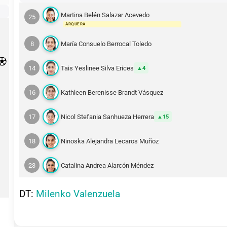
Martina Belén Salazar Acevedo
25
ARQUERA
8
María Consuelo Berrocal Toledo
14
Tais Yeslinee Silva Erices
4
16
Kathleen Berenisse Brandt Vásquez
17
Nicol Stefania Sanhueza Herrera
15
18
Ninoska Alejandra Lecaros Muñoz
23
Catalina Andrea Alarcón Méndez
DT:
Milenko Valenzuela