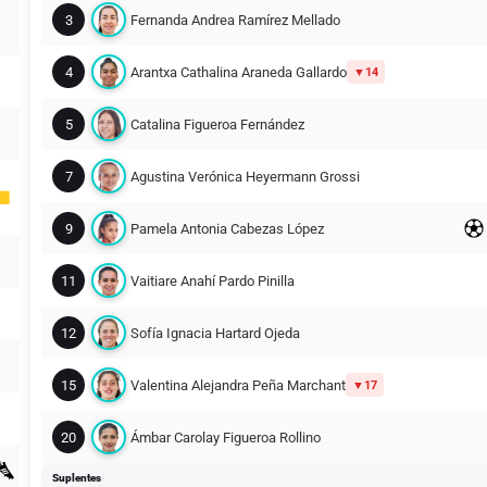
3
Fernanda Andrea Ramírez Mellado
4
Arantxa Cathalina Araneda Gallardo
14
5
Catalina Figueroa Fernández
7
Agustina Verónica Heyermann Grossi
9
Pamela Antonia Cabezas López
11
Vaitiare Anahí Pardo Pinilla
12
Sofía Ignacia Hartard Ojeda
15
Valentina Alejandra Peña Marchant
17
20
Ámbar Carolay Figueroa Rollino
Suplentes