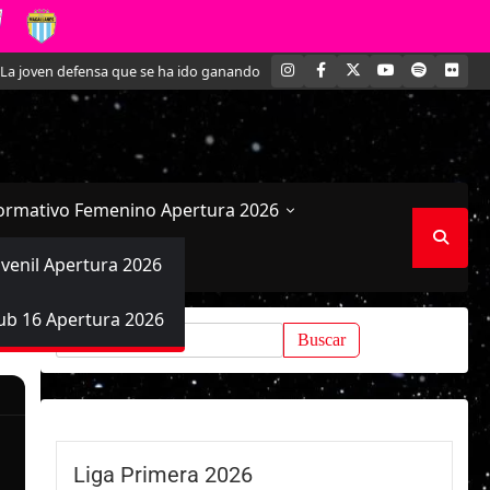
INSTAGRAM
FACEBOOK
X
YOUTUBE
SPOTIFY
FLI
joven defensa que se ha ido ganando un lugar en Magallanes
El Estadio B
ormativo Femenino Apertura 2026
uvenil Apertura 2026
ub 16 Apertura 2026
Buscar:
Liga Primera 2026