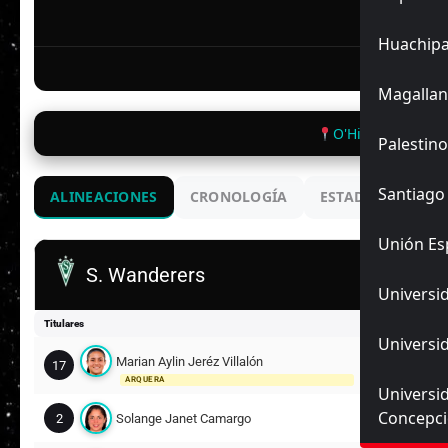
Huachip
Madeleine Dí
Magallan
O'Higgins de Val
Palestino
Santiago
ALINEACIONES
CRONOLOGÍA
ESTADIO
ENC
Unión Es
S. Wanderers
Universid
Titulares
Universid
Marian Aylin Jeréz Villalón
17
ARQUERA
Universi
Concepc
2
Solange Janet Camargo