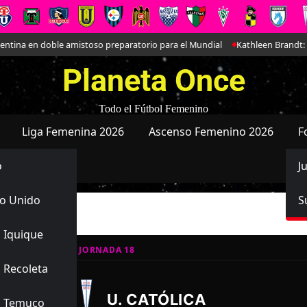
na en doble amistoso preparatorio para el Mundial
Kathleen Brandt: La 
Planeta Once
Todo el Fútbol Femenino
Liga Femenina 2026
Ascenso Femenino 2026
F
o
J
o Unido
S
 Iquique
E REGULAR 2025, JORNADA 18
 Recoleta
1
1
-
U. CATÓLICA
s Temuco