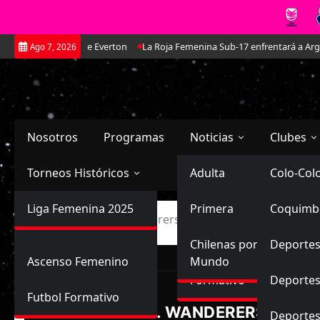
Saltar
rtínez: La joya de Everton
La Roja Femenina Sub-17 enfrentará a Argenti
Ago 7, 2026
al
contenido
Nosotros
Programas
Noticias
Clubes
Torneos Históricos
Selección Chilena
Adulta
Primera
Colo-Col
Primera División
Liga Femenina 2025
Sub-20
Futbol Nacional
Primera
Coquimb
Ascenso
Inicio
Santiago Wanderers vs Universidad Católica
Femenina
Sub-17
Ascenso
Futbol Internacional
Chilenas por el
Deportes
Ascenso Femenino
Mundo
LIGA FEMENINA, FAS
Formativo
Deportes
Futbol Formativo
S. WANDERERS
Deporte