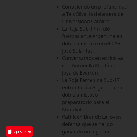
Saltar
Conociendo en profundidad
al
a Tais Silva, la delantera de
contenido
Universidad Católica.
La Roja Sub-17 midió
fuerzas ante Argentina en
doble amistoso en el CAR
José Sulantay.
Conversamos en exclusiva
con Antonella Martínez: La
joya de Everton
La Roja Femenina Sub-17
enfrentará a Argentina en
doble amistoso
preparatorio para el
Mundial
Kathleen Brandt: La joven
defensa que se ha ido
ganando un lugar en
Ago 8, 2026