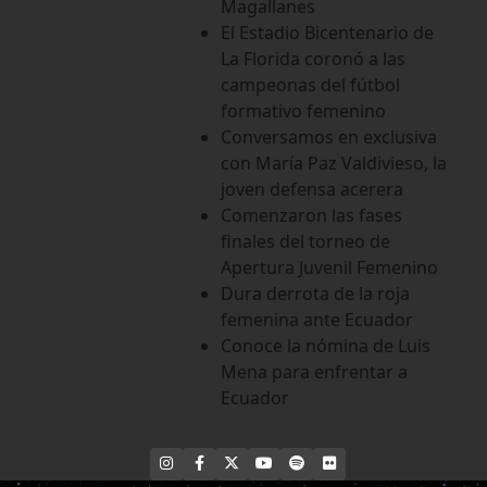
Magallanes
El Estadio Bicentenario de
La Florida coronó a las
campeonas del fútbol
formativo femenino
Conversamos en exclusiva
con María Paz Valdivieso, la
joven defensa acerera
Comenzaron las fases
finales del torneo de
Apertura Juvenil Femenino
Dura derrota de la roja
femenina ante Ecuador
Conoce la nómina de Luis
Mena para enfrentar a
Ecuador
INSTAGRAM
FACEBOOK
X
YOUTUBE
SPOTIFY
FLICKR