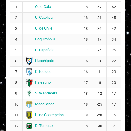
6
Colo-Colo
1
18
67
52
1
Milka Belén de Montserrat Sepúlveda Casich
U. Católica
2
18
31
45
3
U. de Chile
3
1
18
36
42
Francisca Javiera Castillo Clare
18
4
Coquimbo U.
4
18
17
34
1
Candy Camila Schencke Guerrero
5
U. Española
5
17
-2
25
1
Huachipato
Eliana Isabel Olaya Morales
6
16
-9
22
3
7
D. Iquique
7
16
1
20
DT:
Claudio Quintiliani
Palestino
8
17
-6
20
S. Wanderers
9
18
-12
17
Magallanes
10
18
-25
17
U. de Concepción
11
18
-20
15
D. Temuco
12
18
-36
7