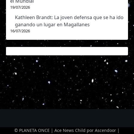
el Mundial
19/07/2026
Kathleen Brandt: La joven defensa que se ha ido
ganando un lugar en Magallanes
16/07/2026
© PLANETA ONCE | Ace News Child por
Ascendoor
|