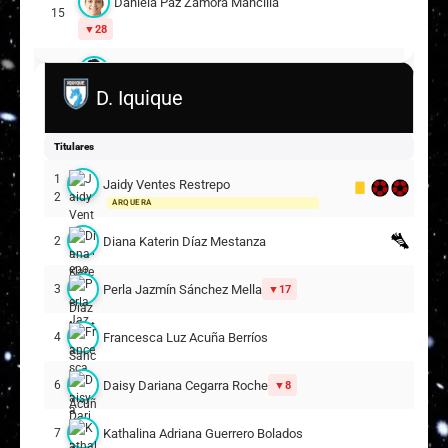
Daniela Paz Zamora Mancilla
15
28
Monserratt Catalina González Flores
16
D. Iquique
Su Helen Ignacia Galaz Espinoza
17
Titulares
Arantza Grettel Suazo Águila
25
1
Jaidy Ventes Restrepo
2
ARQUERA
Suplentes
Diana Katerin Díaz Mestanza
2
Oriana Valentina Cristancho Hernández
1
Perla Jazmín Sánchez Mella
3
17
Gabriela Anaís García Cárdenas
2
Francesca Luz Acuña Berríos
4
Emma Claire González Anderson
6
11
Daisy Dariana Cegarra Roche
6
8
Denisse Alejandra Orellana Betancourt
8
Kathalina Adriana Guerrero Bolados
7