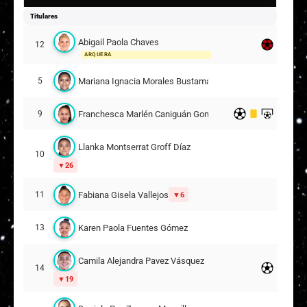
Titulares
Abigail Paola Chaves
12
ARQUERA
Mariana Ignacia Morales Bustamante
5
Franchesca Marlén Caniguán González
9
Llanka Montserrat Groff Díaz
10
26
Fabiana Gisela Vallejos
11
6
Karen Paola Fuentes Gómez
13
Camila Alejandra Pavez Vásquez
14
19