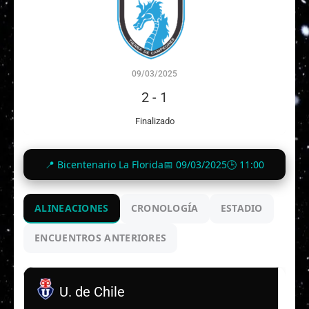
09/03/2025
2
-
1
Finalizado
📍 Bicentenario La Florida
📅 09/03/2025
🕒 11:00
ALINEACIONES
CRONOLOGÍA
ESTADIO
ENCUENTROS ANTERIORES
U. de Chile