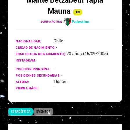
Maitte Betzabeth Tapia
Mauna
#9
Palestino
EQUIPO ACTUAL:
Chile
NACIONALIDAD:
-
CIUDAD DE NACIMIENTO:
20 años (16/09/2005)
EDAD (FECHA DE NACIMIENTO):
-
INSTAGRAM:
-
POSICIÓN PRINCIPAL:
-
POSICIONES SECUNDARIAS:
165 cm
ALTURA:
-
PIERNA HÁBIL:
ESTADÍSTICA
EVENTOS