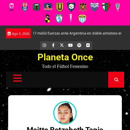
Saltar
La Roja Sub-17 midió fuerzas ante Argentina en doble amistoso en el CAR Jo
Ago 5, 2026
al
contenido
INSTAGRAM
FACEBOOK
X
YOUTUBE
SPOTIFY
FLICKR
Planeta Once
Todo el Fútbol Femenino