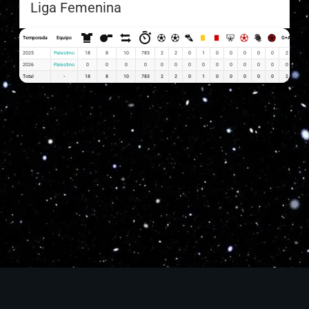
Liga Femenina
Temporada
Equipo
G+A
G x P
2025
Palestino
18
8
10
783
2
2
0
1
0
0
0
0
0
2
0.11
2026
Palestino
0
0
0
0
0
0
0
0
0
0
0
0
0
0
0
Total
-
18
8
10
783
2
2
0
1
0
0
0
0
0
2
0.11