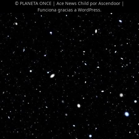
© PLANETA ONCE | Ace News Child por
Ascendoor
|
Funciona gracias a
WordPress
.
Optimized by Seraphinite Accelerator
Turns on site high speed to be attractive for people and search engines.