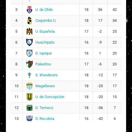
U. de Chile
3
18
36
42
Antonella Isidora Hernández Rojas
12
Coquimbo U.
4
9
18
17
34
U. Española
5
17
-2
25
Andrea Soledad Zúñiga Muñoz
13
Huachipato
6
16
-9
22
Constanza Alejandra Pincheira Cares
14
D. Iquique
7
16
1
20
2
Palestino
8
17
-6
20
Melisa Antonia Méndez Bahamondes
24
S. Wanderers
9
18
-12
17
7
Magallanes
10
18
-25
17
DT:
Nilson Concha
U. de Concepción
11
18
-20
15
D. Temuco
12
18
-36
7
D. Recoleta
13
16
-42
6