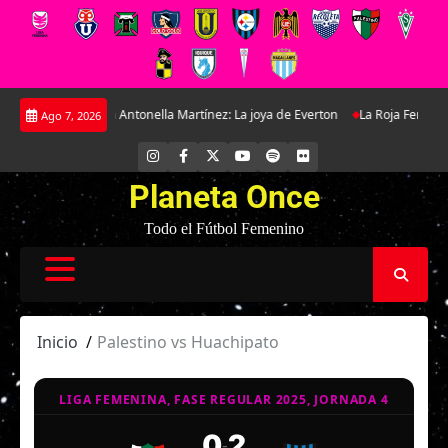
Saltar
xclusiva con Antonella Martínez: La joya de Everton
La Roja Femenina Sub-
Ago 7, 2026
al
contenido
INSTAGRAM
FACEBOOK
X
YOUTUBE
SPOTIFY
FLICKR
Planeta Once
Todo el Fútbol Femenino
Inicio
Palestino vs Huachipato
LIGA FEMENINA, FASE REGULAR 2025, JORNADA 4
0
2
-