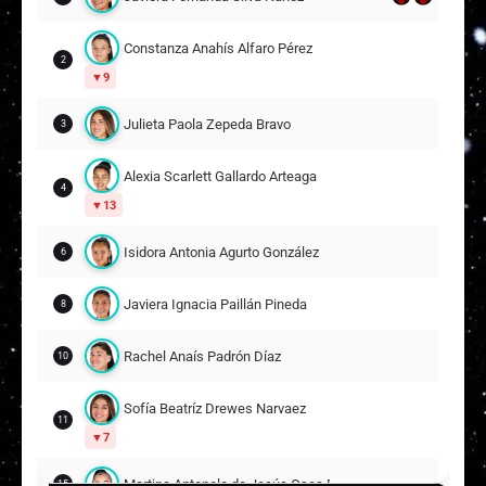
Constanza Anahís Alfaro Pérez
2
9
Julieta Paola Zepeda Bravo
3
Alexia Scarlett Gallardo Arteaga
4
13
Isidora Antonia Agurto González
6
Javiera Ignacia Paillán Pineda
8
Rachel Anaís Padrón Díaz
10
Sofía Beatríz Drewes Narvaez
11
7
Martina Antonela de Jesús Oses Parra
15