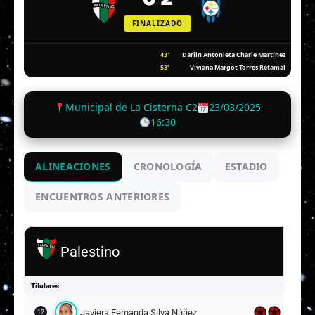
FINALIZADO
43'
Darlin Antonieta Charle Martínez
53'
Viviana Margot Torres Retamal
Municipal de La Cisterna C2
23/03/2025
16:30
ALINEACIONES
CRONOLOGÍA
ESTADIO
ENCUENTROS ANTERIORES
Palestino
Titulares
Javiera Fernanda Silva Núñez
12