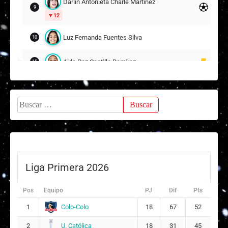
Darlin Antonieta Charle Martínez
4
9
12
Natalia Andrea Pino Millas
18
19
Luz Fernanda Fuentes Silva
10
Sofía Ignacia López Retamal
20
Aida Paz Castillo Ramírez
15
DT:
Rodrigo Figueroa
Krystell Loreto Muñoz Iturra
5
21
Buscar:
Viviana Margot Torres Retamal
22
Suplentes
Ingrid Alejandra Castro Cuevas
23
ARQUERA
Liga Primera 2026
Constanza Estefania Cancino Rodríguez
5
Pos
Equipo
PJ
Dif
Pts
21
Colo-Colo
1
18
67
52
Constanza Pilar Antonia Toledo Guzmán
6
U. Católica
2
18
31
45
8