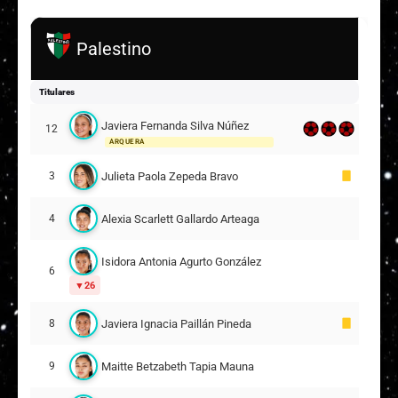
Palestino
Titulares
Javiera Fernanda Silva Núñez
12
ARQUERA
Julieta Paola Zepeda Bravo
3
Alexia Scarlett Gallardo Arteaga
4
Isidora Antonia Agurto González
6
26
Javiera Ignacia Paillán Pineda
8
Maitte Betzabeth Tapia Mauna
9