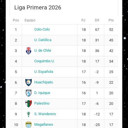
Suplentes
Liga Primera 2026
Javiera Antonia Cárdenas González
30
ARQUERA
Pos
Equipo
PJ
Dif
Pts
Denisse Alejandra Orellana Betancourt
Colo-Colo
1
18
67
52
8
17
U. Católica
2
18
31
45
Llanka Montserrat Groff Díaz
U. de Chile
3
18
36
42
10
23
Coquimbo U.
4
18
17
34
Camila Alejandra Pavez Vásquez
14
U. Española
5
17
-2
25
7
Huachipato
6
16
-9
22
Monserratt Catalina González Flores
16
D. Iquique
7
16
1
20
9
Palestino
8
17
-6
20
Valentina Arlette Navarrete Acuña
19
S. Wanderers
9
18
-12
17
18
Magallanes
10
18
-25
17