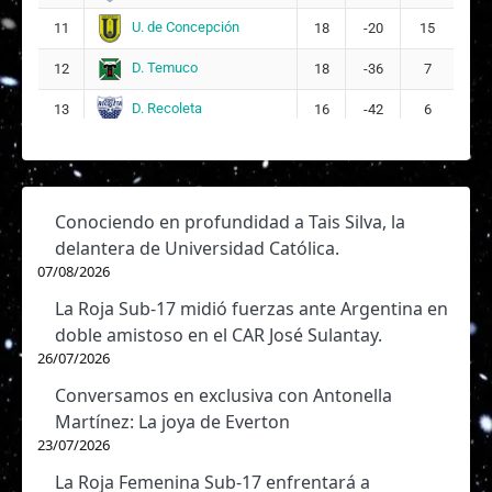
Nayerly Hernández Moreno
20
U. de Concepción
11
18
-20
15
DT:
Cristóbal Jiménez
D. Temuco
12
18
-36
7
D. Recoleta
13
16
-42
6
Conociendo en profundidad a Tais Silva, la
delantera de Universidad Católica.
07/08/2026
La Roja Sub-17 midió fuerzas ante Argentina en
doble amistoso en el CAR José Sulantay.
26/07/2026
Conversamos en exclusiva con Antonella
Martínez: La joya de Everton
23/07/2026
La Roja Femenina Sub-17 enfrentará a