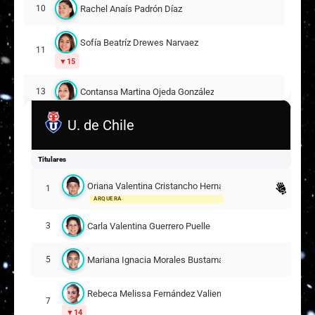
Rachel Anaís Padrón Díaz
10
Sofía Beatríz Drewes Narvaez
11
15
Contansa Martina Ojeda González
13
U. de Chile
Sabrina Andrea Clavijo Escobar
16
Natalia Andrea Pino Millas
19
30
Titulares
Oriana Valentina Cristancho Hernández
Suplentes
1
ARQUERA
Ariagny Nileska Becerra Ramírez
1
Carla Valentina Guerrero Puelle
3
ARQUERA
Constanza Anahís Alfaro Pérez
2
Mariana Ignacia Morales Bustamante
5
Rania Verena Sansur Osorio
5
Rebeca Melissa Fernández Valiente
7
14