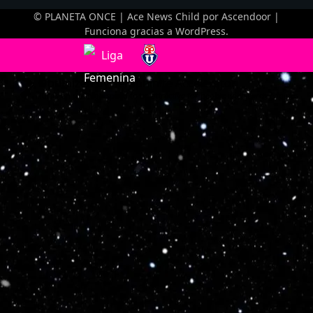
© PLANETA ONCE | Ace News Child por
Ascendoor
|
Funciona gracias a
WordPress
.
Optimized by Seraphinite Accelerator
Turns on site high speed to be attractive for people and search engines.