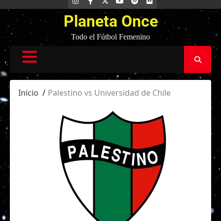
INSTAGRAM
FACEBOOK
X
YOUTUBE
SPOTIFY
FLICKR
Planeta Once
Todo el Fútbol Femenino
Inicio
Palestino vs Universidad de Chile