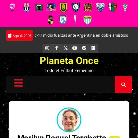
Saltar
La Roja Sub-17 midió fuerzas ante Argentina en doble amistoso en el CAR
Ago 6, 2026
al
contenido
INSTAGRAM
FACEBOOK
X
YOUTUBE
SPOTIFY
FLICKR
Planeta Once
Todo el Fútbol Femenino