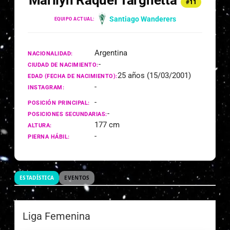
Marilyn Raquel Targhetta
#11
Santiago Wanderers
EQUIPO ACTUAL:
Argentina
NACIONALIDAD:
-
CIUDAD DE NACIMIENTO:
25 años (15/03/2001)
EDAD (FECHA DE NACIMIENTO):
-
INSTAGRAM:
-
POSICIÓN PRINCIPAL:
-
POSICIONES SECUNDARIAS:
177 cm
ALTURA:
-
PIERNA HÁBIL:
ESTADÍSTICA
EVENTOS
Liga Femenina