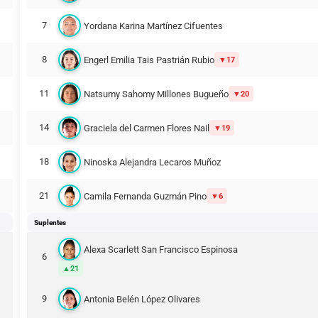
7
Yordana Karina Martínez Cifuentes
8
Engerl Emilia Tais Pastrián Rubio
17
11
Natsumy Sahomy Millones Bugueño
20
14
Graciela del Carmen Flores Nail
19
18
Ninoska Alejandra Lecaros Muñoz
21
Camila Fernanda Guzmán Pino
6
Suplentes
Alexa Scarlett San Francisco Espinosa
6
21
9
Antonia Belén López Olivares