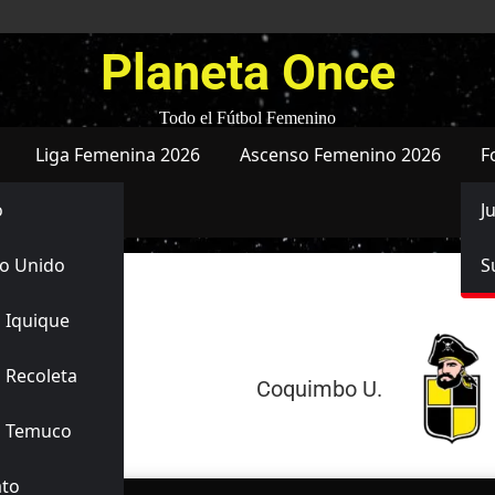
Planeta Once
Todo el Fútbol Femenino
Liga Femenina 2026
Ascenso Femenino 2026
F
o
J
o Unido
S
 Iquique
20/06/2026
 Recoleta
0
-
2
Coquimbo U.
Finalizado
s Temuco
ato