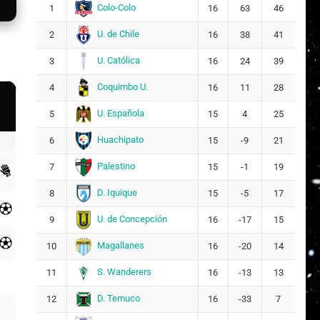
Colo-Colo
1
16
63
46
U. de Chile
2
16
38
41
U. Católica
3
16
24
39
Coquimbo U.
4
16
11
28
U. Española
5
15
4
25
Huachipato
6
15
-9
21
Palestino
7
15
-1
19
D. Iquique
8
15
-5
17
U. de Concepción
9
16
-17
15
Magallanes
10
16
-20
14
S. Wanderers
11
16
-13
13
D. Temuco
12
16
-33
7