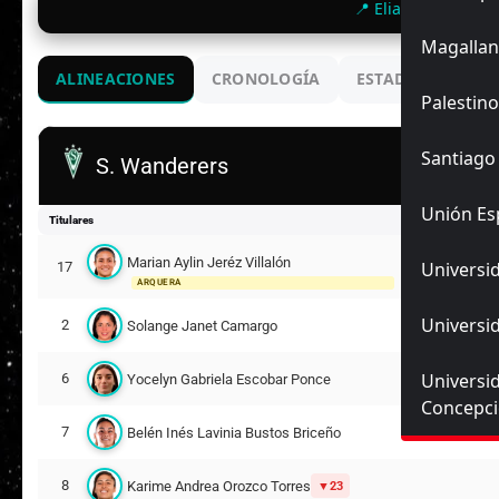
📍 Elias Figueroa B
Magallan
ALINEACIONES
CRONOLOGÍA
ESTADIO
ENC
Palestino
Santiago
S. Wanderers
Unión Es
Titulares
Marian Aylin Jeréz Villalón
Universid
17
ARQUERA
Universid
2
Solange Janet Camargo
Universi
6
Yocelyn Gabriela Escobar Ponce
Concepc
7
Belén Inés Lavinia Bustos Briceño
8
Karime Andrea Orozco Torres
23