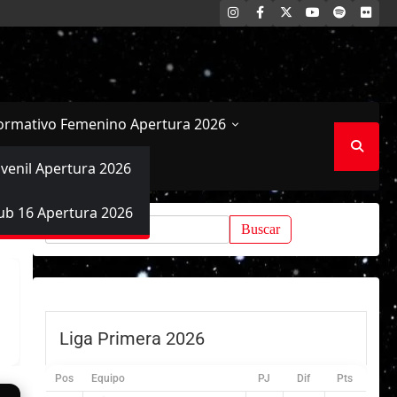
INSTAGRAM
FACEBOOK
X
YOUTUBE
SPOTIFY
FLI
ormativo Femenino Apertura 2026
uvenil Apertura 2026
ub 16 Apertura 2026
Buscar:
Liga Primera 2026
Pos
Equipo
PJ
Dif
Pts