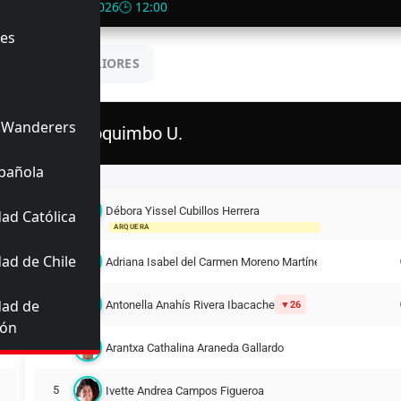
rander
📅 20/06/2026
🕒 12:00
es
UENTROS ANTERIORES
 Wanderers
Coquimbo U.
pañola
Titulares
Débora Yissel Cubillos Herrera
ad Católica
1
ARQUERA
ad de Chile
10
Adriana Isabel del Carmen Moreno Martínez
dad de
15
Antonella Anahís Rivera Ibacache
26
ión
4
Arantxa Cathalina Araneda Gallardo
5
Ivette Andrea Campos Figueroa