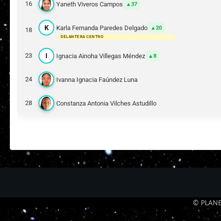
16
Yaneth Viveros Campos
37
K
Karla Fernanda Paredes Delgado
20
18
DELANTERA CENTRO
I
23
Ignacia Ainoha Villegas Méndez
8
24
Ivanna Ignacia Faúndez Luna
28
Constanza Antonia Vilches Astudillo
© PLANE