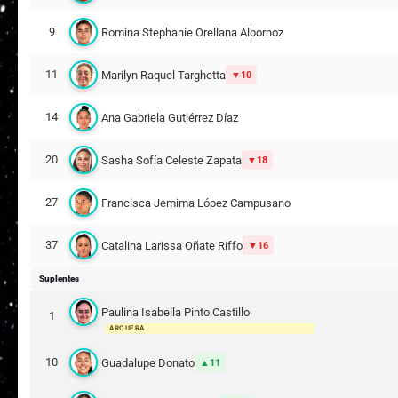
9
Romina Stephanie Orellana Albornoz
11
Marilyn Raquel Targhetta
10
14
Ana Gabriela Gutiérrez Díaz
20
Sasha Sofía Celeste Zapata
18
27
Francisca Jemima López Campusano
37
Catalina Larissa Oñate Riffo
16
Suplentes
Paulina Isabella Pinto Castillo
1
ARQUERA
10
Guadalupe Donato
11