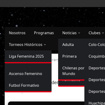
Saltar
al
contenido
Nosotros
Programas
Noticias
Clubes
Torneos Históricos
Selección Chilena
Adulta
Primera
Colo-Col
Primera División
Liga Femenina 2025
Sub-20
Futbol Nacional
Primera
Coquimb
Ascenso
Inicio
Santiago Wanderers vs Coquimbo Unido
Femenina
Sub-17
Ascenso
Futbol Internacional
Chilenas por el
Deportes
Ascenso Femenino
Mundo
Formativo
Deportes
S. Wanderers
Futbol Formativo
Deporte
Huachip