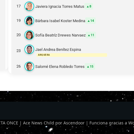
17
Javiera Ignacia Torres Matus
8
19
Bárbara Isabel Koster Medina
14
20
Sofía Beatríz Drewes Narvaez
11
Jael Andrea Benítez Espina
23
ARQUERA
26
Salomé Elena Robledo Torres
15
TA ONCE | Ace News Child por
Ascendoor
| Funciona gracias a
Wo
Optimized by Seraphinite Accelerator