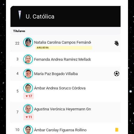
U. Católica
Titulares
Natalia Carolina Campos Fernández
22
ARQUERA
Fernanda Andrea Ramírez Mellado
3
María Paz Bogado Villalba
4
Ámbar Andrea Soruco Córdova
5
17
Agustina Verónica Heyermann Grossi
7
11
Ámbar Carolay Figueroa Rollino
10