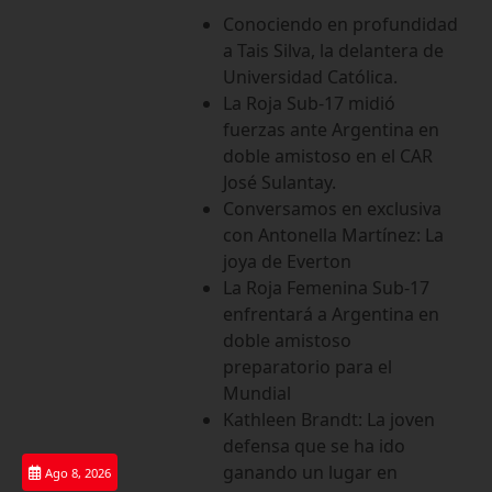
Saltar
Conociendo en profundidad
al
a Tais Silva, la delantera de
contenido
Universidad Católica.
La Roja Sub-17 midió
fuerzas ante Argentina en
doble amistoso en el CAR
José Sulantay.
Conversamos en exclusiva
con Antonella Martínez: La
joya de Everton
La Roja Femenina Sub-17
enfrentará a Argentina en
doble amistoso
preparatorio para el
Mundial
Kathleen Brandt: La joven
defensa que se ha ido
ganando un lugar en
Ago 8, 2026