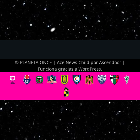
© PLANETA ONCE | Ace News Child por
Ascendoor
|
Funciona gracias a
WordPress
.
Optimized by Seraphinite Accelerator
Turns on site high speed to be attractive for people and search engines.