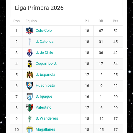
Liga Primera 2026
Paulina Isabella Pinto Castillo
1
Pos
Equipo
PJ
Dif
Pts
Belén Inés Lavinia Bustos Briceño
7
Colo-Colo
1
18
67
52
18
U. Católica
2
18
31
45
Karime Andrea Orozco Torres
8
U. de Chile
3
18
36
42
Marilyn Raquel Targhetta
11
25
Coquimbo U.
4
18
17
34
Ana Gabriela Gutiérrez Díaz
14
9
U. Española
5
17
-2
25
Huachipato
6
16
-9
22
Francisca Jemima López Campusano
27
5
D. Iquique
7
16
1
20
Génesis Anaís Riveros Marín
35
Palestino
8
17
-6
20
S. Wanderers
9
18
-12
17
Magallanes
10
18
-25
17