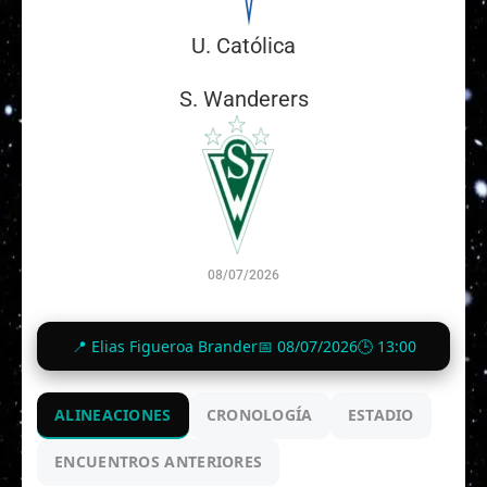
U. Católica
S. Wanderers
08/07/2026
2
-
0
📍 Elias Figueroa Brander
📅 08/07/2026
🕒 13:00
Finalizado
ALINEACIONES
CRONOLOGÍA
ESTADIO
ENCUENTROS ANTERIORES