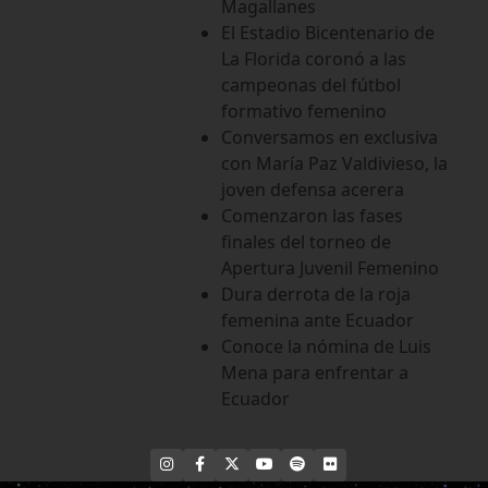
Magallanes
El Estadio Bicentenario de
La Florida coronó a las
campeonas del fútbol
formativo femenino
Conversamos en exclusiva
con María Paz Valdivieso, la
joven defensa acerera
Comenzaron las fases
finales del torneo de
Apertura Juvenil Femenino
Dura derrota de la roja
femenina ante Ecuador
Conoce la nómina de Luis
Mena para enfrentar a
Ecuador
INSTAGRAM
FACEBOOK
X
YOUTUBE
SPOTIFY
FLICKR