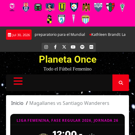
Saltar
doble amistoso preparatorio para el Mundial
Kathleen Brandt: La joven de
Jul 30, 2026
al
contenido
INSTAGRAM
FACEBOOK
X
YOUTUBE
SPOTIFY
FLICKR
Planeta Once
Todo el Fútbol Femenino
Inicio
Magallanes vs Santiago Wanderers
LIGA FEMENINA, FASE REGULAR 2026, JORNADA 26
12:00
-
-