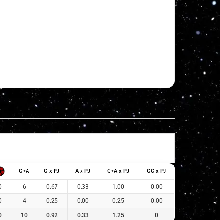
G+A
G x PJ
A x PJ
G+A x PJ
GC x PJ
0
6
0.67
0.33
1.00
0.00
0
4
0.25
0.00
0.25
0.00
0
10
0.92
0.33
1.25
0