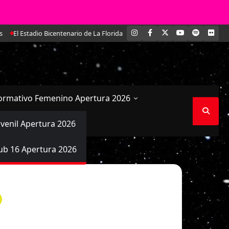
INSTAGRAM
FACEBOOK
X
YOUTUBE
SPOTIFY
FLI
El Estadio Bicentenario de La Florida coronó a las campeonas del fútbol f
ormativo Femenino Apertura 2026
uvenil Apertura 2026
ub 16 Apertura 2026