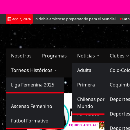
Saltar
ará a Argentina en doble amistoso preparatorio para el Mundial
Kathleen
Ago 7, 2026
al
contenido
Nosotros
Programas
Noticias
Clubes
Torneos Históricos
Selección Chilena
Adulta
Primera
Colo-Col
Primera División
Liga Femenina 2025
Sub-20
Futbol Nacional
Primera
Coquimb
Ascenso
Femenina
Sub-17
Ascenso
Futbol Internacional
Chilenas por el
Deportes
Ascenso Femenino
Mundo
Martina Alej
Formativo
Deportes
Futbol Formativo
Unión Esp
EQUIPO ACTUAL:
Deporte