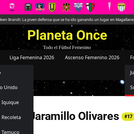
 Brandt: La joven defensa que se ha ido ganando un lugar en Magallanes
Planeta Once
Todo el Fútbol Femenino
Liga Femenina 2026
Ascenso Femenino 2026
F
o
J
o Unido
S
 Iquique
andra Jaramillo Olivares
#17
 Recoleta
añola
s Temuco