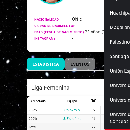
Huachip
Chile
NACIONALIDAD:
-
CIUDAD DE NACIMIENTO:
Magallan
21 años (23/03/2005)
EDAD (FECHA DE NACIMIENTO):
-
INSTAGRAM:
Palestino
Santiago
ESTADÍSTICA
EVENTOS
Unión Es
Universid
Liga Femenina
Universid
Temporada
Equipo
2025
Colo-Colo
6
2
4
Universi
2026
U. Española
16
15
1
Concepc
Total
-
22
17
5