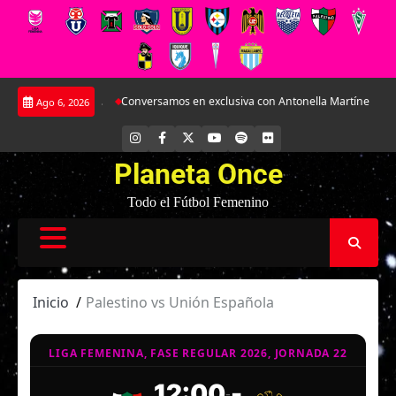
Saltar
 José Sulantay.
Conversamos en exclusiva con Antonella Martínez: La joya 
Ago 6, 2026
al
contenido
INSTAGRAM
FACEBOOK
X
YOUTUBE
SPOTIFY
FLICKR
Planeta Once
Todo el Fútbol Femenino
Inicio
Palestino vs Unión Española
LIGA FEMENINA, FASE REGULAR 2026, JORNADA 22
12:00
-
-