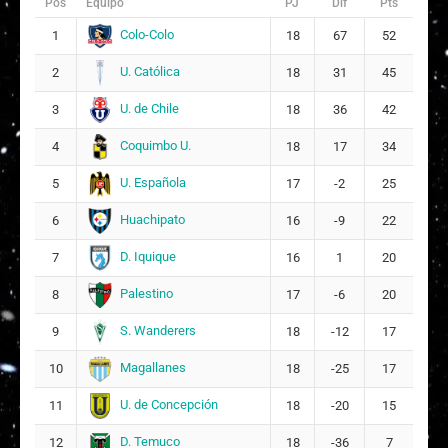
Pos
Equipo
PJ
Dif
Pts
Colo-Colo
1
18
67
52
U. Católica
2
18
31
45
U. de Chile
3
18
36
42
Coquimbo U.
4
18
17
34
U. Española
5
17
-2
25
Huachipato
6
16
-9
22
D. Iquique
7
16
1
20
Palestino
8
17
-6
20
S. Wanderers
9
18
-12
17
Magallanes
10
18
-25
17
U. de Concepción
11
18
-20
15
D. Temuco
12
18
-36
7