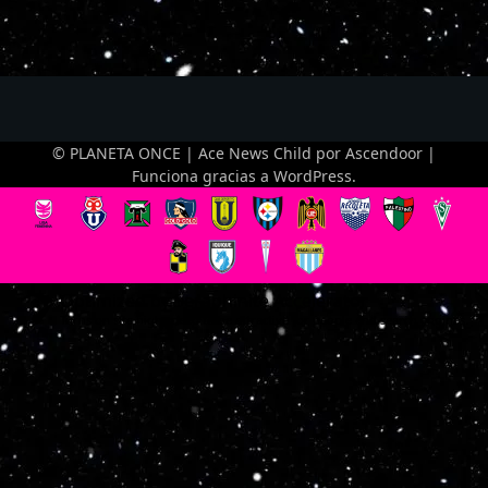
© PLANETA ONCE | Ace News Child por
Ascendoor
|
Funciona gracias a
WordPress
.
Optimized by Seraphinite Accelerator
Turns on site high speed to be attractive for people and search engines.