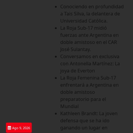
Saltar
Conociendo en profundidad
al
a Tais Silva, la delantera de
contenido
Universidad Católica.
La Roja Sub-17 midió
fuerzas ante Argentina en
doble amistoso en el CAR
José Sulantay.
Conversamos en exclusiva
con Antonella Martínez: La
joya de Everton
La Roja Femenina Sub-17
enfrentará a Argentina en
doble amistoso
preparatorio para el
Mundial
Kathleen Brandt: La joven
defensa que se ha ido
ganando un lugar en
Ago 9, 2026