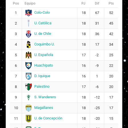
Pos
Equipo
PJ
Dif
Pts
Fernanda Antonia Guerrero Atenas
1
Colo-Colo
1
18
67
52
3
17
U. Católica
2
18
31
45
Alessandra Grace Valle Clements
1
U. de Chile
3
18
36
42
6
15
Coquimbo U.
4
18
17
34
Florencia de los Angeles Adasme Contreras
1
9
U. Española
5
17
-2
25
6
Huachipato
6
16
-9
22
2
Fernanda Carolina Álvarez Ortega
1
ARQUERA
D. Iquique
7
16
1
20
2
Gali Espinoza Weinstein
11
Palestino
8
17
-6
20
2
S. Wanderers
9
18
-12
17
Magallanes
10
18
-25
17
U. de Concepción
11
18
-20
15