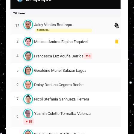
Titulares
Jaidy Ventes Restrepo
12
ARQUERA
Melissa Andrea Espina Esquivel
2
Francesca Luz Acuña Berríos
4
8
Geraldine Muriel Salazar Lagos
5
Daisy Dariana Cegarra Roche
6
Nicol Stefania Sanhueza Herrera
7
Yazmín Colette Torrealba Valenzuela
9
18