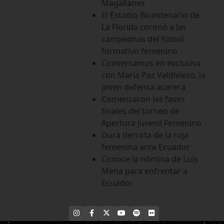
Magallanes
El Estadio Bicentenario de
La Florida coronó a las
campeonas del fútbol
formativo femenino
Conversamos en exclusiva
con María Paz Valdivieso, la
joven defensa acerera
Comenzaron las fases
finales del torneo de
Apertura Juvenil Femenino
Dura derrota de la roja
femenina ante Ecuador
Conoce la nómina de Luis
Mena para enfrentar a
Ecuador
INSTAGRAM
FACEBOOK
X
YOUTUBE
SPOTIFY
FLICKR