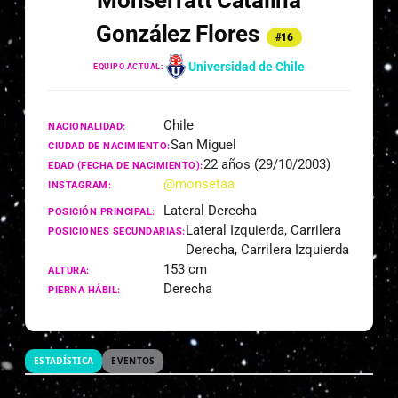
Monserratt Catalina
González Flores
#16
Universidad de Chile
EQUIPO ACTUAL:
Chile
NACIONALIDAD:
San Miguel
CIUDAD DE NACIMIENTO:
22 años (29/10/2003)
EDAD (FECHA DE NACIMIENTO):
@monsetaa
INSTAGRAM:
Lateral Derecha
POSICIÓN PRINCIPAL:
Lateral Izquierda, Carrilera
POSICIONES SECUNDARIAS:
Derecha, Carrilera Izquierda
153 cm
ALTURA:
Derecha
PIERNA HÁBIL:
ESTADÍSTICA
EVENTOS