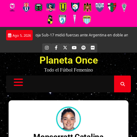
Saltar
La Roja Sub-17 midió fuerzas ante Argentina en doble amistoso en e
Ago 5, 2026
al
contenido
INSTAGRAM
FACEBOOK
X
YOUTUBE
SPOTIFY
FLICKR
Planeta Once
Todo el Fútbol Femenino