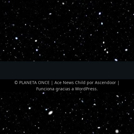
© PLANETA ONCE | Ace News Child por
Ascendoor
|
Funciona gracias a
WordPress
.
Optimized by Seraphinite Accelerator
Turns on site high speed to be attractive for people and search engines.