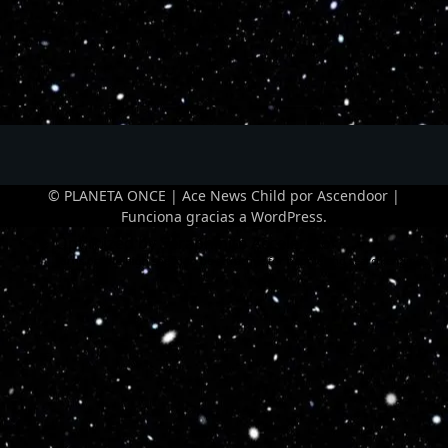
© PLANETA ONCE | Ace News Child por
Ascendoor
|
Funciona gracias a
WordPress
.
Optimized by Seraphinite Accelerator
Turns on site high speed to be attractive for people and search engines.