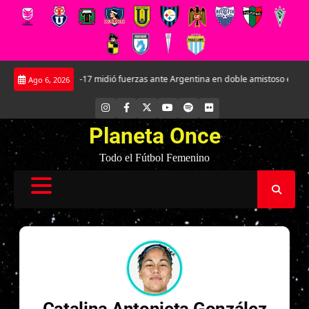
Saltar
La Roja Sub-17 midió fuerzas ante Argentina en doble amistoso en el CAR J
Ago 6, 2026
al
contenido
INSTAGRAM
FACEBOOK
X
YOUTUBE
SPOTIFY
FLICKR
Planeta Once
Todo el Fútbol Femenino