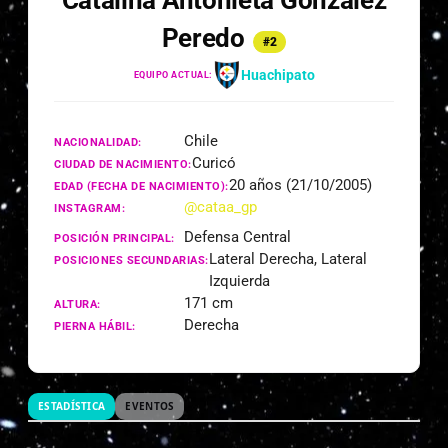
Catalina Antonieta González
Peredo
#2
Huachipato
EQUIPO ACTUAL:
Chile
NACIONALIDAD:
Curicó
CIUDAD DE NACIMIENTO:
20 años (21/10/2005)
EDAD (FECHA DE NACIMIENTO):
@cataa_gp
INSTAGRAM:
Defensa Central
POSICIÓN PRINCIPAL:
Lateral Derecha, Lateral
POSICIONES SECUNDARIAS:
Izquierda
171 cm
ALTURA:
Derecha
PIERNA HÁBIL:
ESTADÍSTICA
EVENTOS