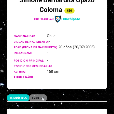
Simone Bernardita Opazo
Coloma
#20
Huachipato
EQUIPO ACTUAL:
Chile
NACIONALIDAD:
-
CIUDAD DE NACIMIENTO:
20 años (20/07/2006)
EDAD (FECHA DE NACIMIENTO):
-
INSTAGRAM:
-
POSICIÓN PRINCIPAL:
-
POSICIONES SECUNDARIAS:
158 cm
ALTURA:
-
PIERNA HÁBIL:
ESTADÍSTICA
EVENTOS