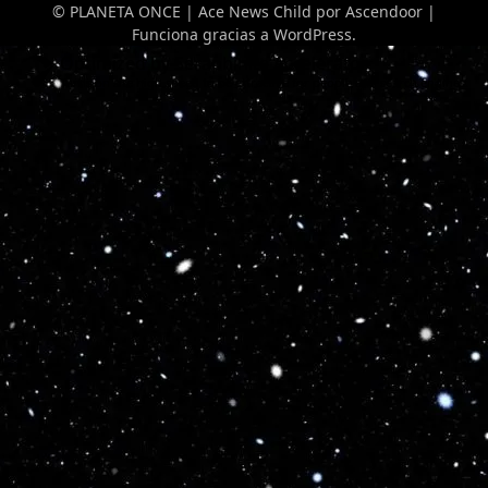
© PLANETA ONCE | Ace News Child por
Ascendoor
|
Funciona gracias a
WordPress
.
Optimized by Seraphinite Accelerator
Turns on site high speed to be attractive for people and search engines.