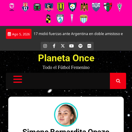
Saltar
La Roja Sub-17 midió fuerzas ante Argentina en doble amistoso en el CAR Jos
Ago 5, 2026
al
contenido
INSTAGRAM
FACEBOOK
X
YOUTUBE
SPOTIFY
FLICKR
Planeta Once
Todo el Fútbol Femenino