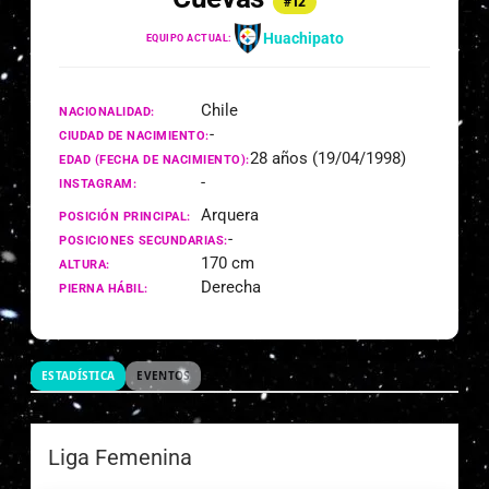
#12
Huachipato
EQUIPO ACTUAL:
Chile
NACIONALIDAD:
-
CIUDAD DE NACIMIENTO:
28 años (19/04/1998)
EDAD (FECHA DE NACIMIENTO):
-
INSTAGRAM:
Arquera
POSICIÓN PRINCIPAL:
-
POSICIONES SECUNDARIAS:
170 cm
ALTURA:
Derecha
PIERNA HÁBIL:
ESTADÍSTICA
EVENTOS
Liga Femenina