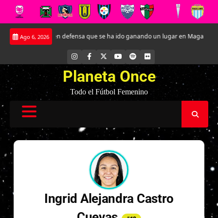
Saltar
en Brandt: La joven defensa que se ha ido ganando un lugar en Magallanes
Ago 6, 2026
al
contenido
INSTAGRAM
FACEBOOK
X
YOUTUBE
SPOTIFY
FLICKR
Planeta Once
Todo el Fútbol Femenino
Ingrid Alejandra Castro
Cuevas