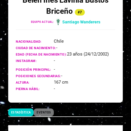
Belén Inés Lavinia Bustos
Briceño
#7
Santiago Wanderers
EQUIPO ACTUAL:
Chile
NACIONALIDAD:
-
CIUDAD DE NACIMIENTO:
23 años (24/12/2002)
EDAD (FECHA DE NACIMIENTO):
-
INSTAGRAM:
-
POSICIÓN PRINCIPAL:
-
POSICIONES SECUNDARIAS:
167 cm
ALTURA:
-
PIERNA HÁBIL:
ESTADÍSTICA
EVENTOS