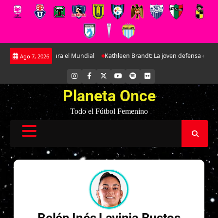
Saltar
o preparatorio para el Mundial
Kathleen Brandt: La joven defensa que se 
Ago 7, 2026
al
contenido
INSTAGRAM
FACEBOOK
X
YOUTUBE
SPOTIFY
FLICKR
Planeta Once
Todo el Fútbol Femenino