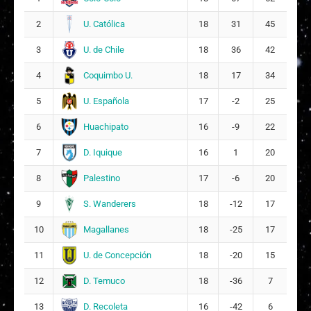
6
8
U. Católica
2
18
31
45
Ayline Charlotte Molina Saavedra
U. de Chile
3
18
36
42
9
4
Coquimbo U.
4
18
17
34
Alysson Anaís Osorio González
U. Española
5
17
-2
25
19
13
Huachipato
6
16
-9
22
Fátima Camila Ossandón Valle
D. Iquique
7
16
1
20
20
10
Palestino
8
17
-6
20
Amankay Alejandra Beiza Silva
21
S. Wanderers
9
18
-12
17
Magallanes
10
18
-25
17
U. de Concepción
11
18
-20
15
D. Temuco
12
18
-36
7
D. Recoleta
13
16
-42
6