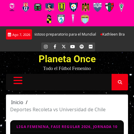
Saltar
 en doble amistoso preparatorio para el Mundial
Kathleen Brandt: La jove
Ago 7, 2026
al
contenido
INSTAGRAM
FACEBOOK
X
YOUTUBE
SPOTIFY
FLICKR
Planeta Once
Todo el Fútbol Femenino
Inicio
Deportes Recoleta vs Universidad de Chile
LIGA FEMENINA, FASE REGULAR 2026, JORNADA 10