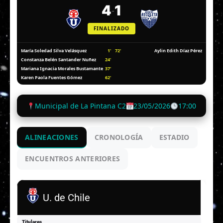
4
1
-
FINALIZADO
1'
72'
María Soledad Silva Velásquez
Aylin Edith Díaz Pérez
24'
Constanza Belén Santander Nuñez
37'
Mariana Ignacia Morales Bustamante
62'
Karen Paola Fuentes Gómez
Municipal de La Pintana C2
23/05/2026
17:00
ALINEACIONES
CRONOLOGÍA
ESTADIO
ENCUENTROS ANTERIORES
U. de Chile
Titulares