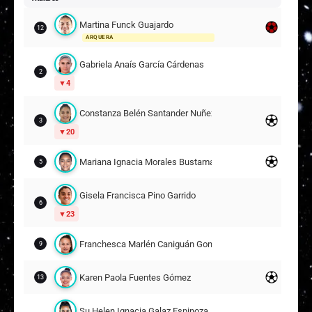
Martina Funck Guajardo
12
ARQUERA
Gabriela Anaís García Cárdenas
2
4
Constanza Belén Santander Nuñez
3
20
Mariana Ignacia Morales Bustamante
5
Gisela Francisca Pino Garrido
6
23
Franchesca Marlén Caniguán González
9
Karen Paola Fuentes Gómez
13
Su Helen Ignacia Galaz Espinoza