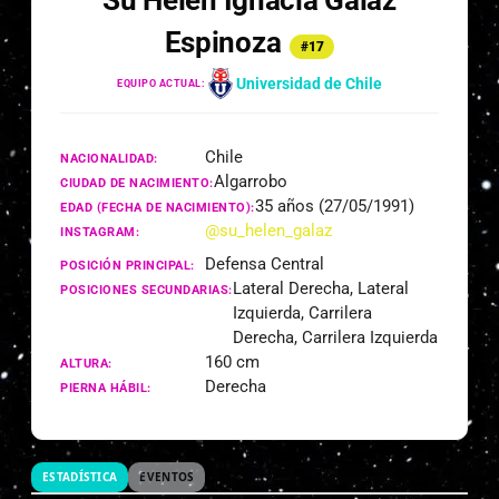
Su Helen Ignacia Galaz
Espinoza
#17
Universidad de Chile
EQUIPO ACTUAL:
Chile
NACIONALIDAD:
Algarrobo
CIUDAD DE NACIMIENTO:
35 años (27/05/1991)
EDAD (FECHA DE NACIMIENTO):
@su_helen_galaz
INSTAGRAM:
Defensa Central
POSICIÓN PRINCIPAL:
Lateral Derecha, Lateral
POSICIONES SECUNDARIAS:
Izquierda, Carrilera
Derecha, Carrilera Izquierda
160 cm
ALTURA:
Derecha
PIERNA HÁBIL:
ESTADÍSTICA
EVENTOS