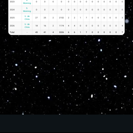
S.
2023
0
0
0
0
0
0
0
0
0
0
0
0
0
0
0
Morning
S.
2024
0
0
0
0
0
0
0
0
0
0
0
0
0
0
0
Morning
U. de
2025
27
25
2
2152
2
2
1
7
0
0
0
0
0
3
0.07
Chile
U. de
2026
18
16
2
1174
4
4
0
0
0
0
0
0
0
4
0.22
Chile
Total
-
45
41
4
3326
6
6
1
7
0
0
0
0
0
7
0.29