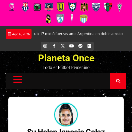
Saltar
La Roja Sub-17 midió fuerzas ante Argentina en doble amistoso en el CAR 
Ago 6, 2026
al
contenido
INSTAGRAM
FACEBOOK
X
YOUTUBE
SPOTIFY
FLICKR
Planeta Once
Todo el Fútbol Femenino