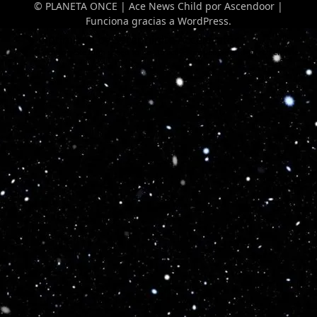
© PLANETA ONCE | Ace News Child por
Ascendoor
|
Funciona gracias a
WordPress
.
Optimized by Seraphinite Accelerator
Turns on site high speed to be attractive for people and search engines.