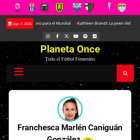
Saltar
istoso preparatorio para el Mundial
Kathleen Brandt: La joven defensa qu
Ago 7, 2026
al
contenido
INSTAGRAM
FACEBOOK
X
YOUTUBE
SPOTIFY
FLICKR
Planeta Once
Todo el Fútbol Femenino
Franchesca Marlén Caniguán
González