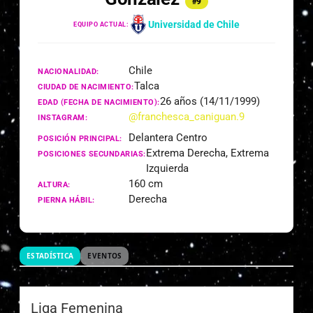
#9
Universidad de Chile
EQUIPO ACTUAL:
Chile
NACIONALIDAD:
Talca
CIUDAD DE NACIMIENTO:
26 años (14/11/1999)
EDAD (FECHA DE NACIMIENTO):
@franchesca_caniguan.9
INSTAGRAM:
Delantera Centro
POSICIÓN PRINCIPAL:
Extrema Derecha, Extrema
POSICIONES SECUNDARIAS:
Izquierda
160 cm
ALTURA:
Derecha
PIERNA HÁBIL:
ESTADÍSTICA
EVENTOS
Liga Femenina