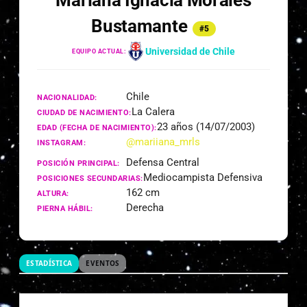
Mariana Ignacia Morales
Bustamante
#5
Universidad de Chile
EQUIPO ACTUAL:
Chile
NACIONALIDAD:
La Calera
CIUDAD DE NACIMIENTO:
23 años (14/07/2003)
EDAD (FECHA DE NACIMIENTO):
@mariiana_mrls
INSTAGRAM:
Defensa Central
POSICIÓN PRINCIPAL:
Mediocampista Defensiva
POSICIONES SECUNDARIAS:
162 cm
ALTURA:
Derecha
PIERNA HÁBIL:
ESTADÍSTICA
EVENTOS