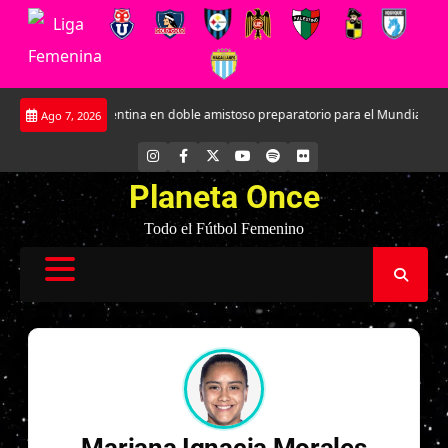
Saltar
nfrentará a Argentina en doble amistoso preparatorio para el Mundial
Kat
Ago 7, 2026
al
contenido
INSTAGRAM
FACEBOOK
X
YOUTUBE
SPOTIFY
FLICKR
Planeta Once
Todo el Fútbol Femenino