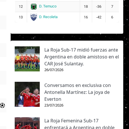
D. Temuco
12
18
-36
7
D. Recoleta
13
16
-42
6
La Roja Sub-17 midió fuerzas ante
Argentina en doble amistoso en el
CAR José Sulantay.
26/07/2026
Conversamos en exclusiva con
Antonella Martínez: La joya de
Everton
23/07/2026
La Roja Femenina Sub-17
enfrentará a Argentina en doble