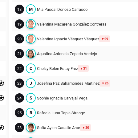
M
18
Mía Pascal Donoso Carrasco
19
Valentina Macarena González Contreras
20
Valentina Ignacia Vásquez Vásquez
29
21
Agustina Antonela Zepeda Verdejo
C
22
Chelzy Belén Estay Frez
31
J
23
Josefina Paz Bahamondes Martínez
26
S
24
Sophie Ignacia Carvajal Vega
R
25
Rafaela Luna Tapia Strange
28
Sofía Aylen Casatte Arce
30