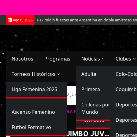
Saltar
La Roja Sub-17 midió fuerzas ante Argentina en doble amistoso en el CAR
Ago 6, 2026
al
contenido
Nosotros
Programas
Noticias
Clubes
Torneos Históricos
Selección Chilena
Adulta
Primera
Colo-Col
Primera División
Liga Femenina 2025
Sub-20
Futbol Nacional
Primera
Coquimb
Ascenso
Inicio
Coquimbo Unido Juvenil vs Everton Juvenil
Femenina
Sub-17
Ascenso
Futbol Internacional
Chilenas por el
Deportes
Ascenso Femenino
Mundo
LIGA FEMENINA, CAMPEONATO FORM
Formativo
Deportes
Futbol Formativo
COQUIMBO JUVENIL
Deporte