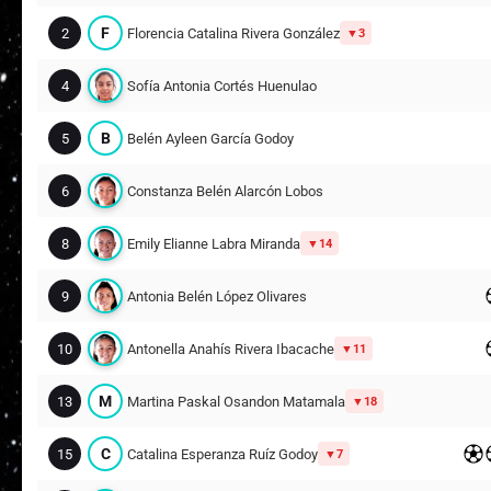
F
2
Florencia Catalina Rivera González
3
4
Sofía Antonia Cortés Huenulao
B
5
Belén Ayleen García Godoy
6
Constanza Belén Alarcón Lobos
8
Emily Elianne Labra Miranda
14
9
Antonia Belén López Olivares
10
Antonella Anahís Rivera Ibacache
11
M
13
Martina Paskal Osandon Matamala
18
C
15
Catalina Esperanza Ruíz Godoy
7