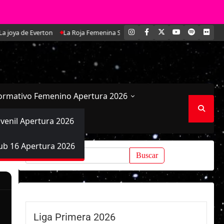
INSTAGRAM
FACEBOOK
X
YOUTUBE
SPOTIFY
FLI
a de Everton
La Roja Femenina Sub-17 enfrentará a Argentina en doble am
ormativo Femenino Apertura 2026
uvenil Apertura 2026
ub 16 Apertura 2026
Buscar:
Liga Primera 2026