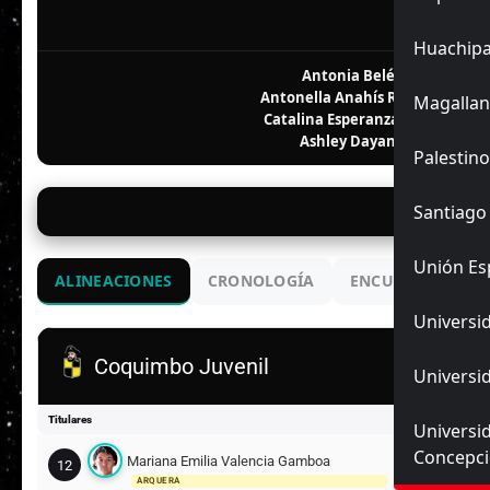
F
Huachip
Antonia Belén López Oliva
Antonella Anahís Rivera Ibacac
Magallan
5
Catalina Esperanza Ruíz Godoy
Ashley Dayana López Guer
Palestino
Santiago
📅 03/
Unión Es
ALINEACIONES
CRONOLOGÍA
ENCUENTROS ANT
Universid
Coquimbo Juvenil
Universid
Titulares
Universi
Concepc
Mariana Emilia Valencia Gamboa
12
ARQUERA