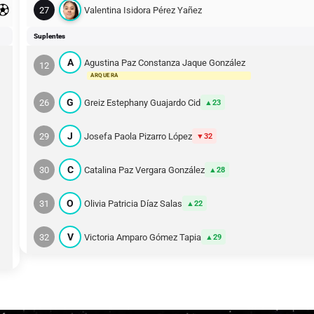
27
Valentina Isidora Pérez Yañez
Suplentes
A
Agustina Paz Constanza Jaque González
12
ARQUERA
G
26
Greiz Estephany Guajardo Cid
23
J
29
Josefa Paola Pizarro López
32
C
30
Catalina Paz Vergara González
28
O
31
Olivia Patricia Díaz Salas
22
V
32
Victoria Amparo Gómez Tapia
29