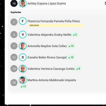
16
Ashley Dayana López Guerra
Suplentes
F
Florencia Fernanda Pamela Peña Pérez
1
ARQUERA
V
3
Valentina Alejandra Godoy Nettle
2
7
Antonella Mayline Sola Collao
15
D
11
Danahe Belén Rivera Carvajal
10
14
Valentina Verónica Casanga Cortés
8
Martina Antonia Maldonado Urquieta
18
13