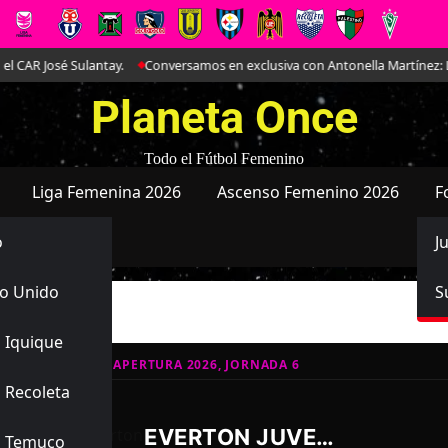
 José Sulantay.
Conversamos en exclusiva con Antonella Martínez: La joy
Planeta Once
Todo el Fútbol Femenino
Liga Femenina 2026
Ascenso Femenino 2026
F
o
J
o Unido
S
 Iquique
ATIVO JUVENIL APERTURA 2026, JORNADA 6
 Recoleta
5
1
-
EVERTON JUVENIL
s Temuco