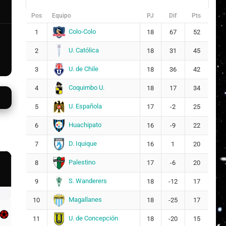
Pos
Equipo
PJ
Dif
Pts
Colo-Colo
1
18
67
52
U. Católica
2
18
31
45
U. de Chile
3
18
36
42
Coquimbo U.
4
18
17
34
U. Española
5
17
-2
25
Huachipato
6
16
-9
22
D. Iquique
7
16
1
20
Palestino
8
17
-6
20
S. Wanderers
9
18
-12
17
Magallanes
10
18
-25
17
U. de Concepción
11
18
-20
15