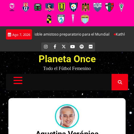
Saltar
 a Argentina en doble amistoso preparatorio para el Mundial
Kathleen Bra
Ago 7, 2026
al
contenido
INSTAGRAM
FACEBOOK
X
YOUTUBE
SPOTIFY
FLICKR
Planeta Once
Todo el Fútbol Femenino