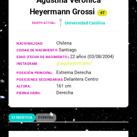
Agustina Verónica
Heyermann Grossi
#7
Universidad Católica
EQUIPO ACTUAL:
Chilena
NACIONALIDAD:
Santiago
CIUDAD DE NACIMIENTO:
22 años (03/08/2004)
EDAD (FECHA DE NACIMIENTO):
@aguheyermann/
INSTAGRAM:
Extrema Derecha
POSICIÓN PRINCIPAL:
Delantera Centro
POSICIONES SECUNDARIAS:
161 cm
ALTURA:
Derecha
PIERNA HÁBIL:
ESTADÍSTICA
EVENTOS