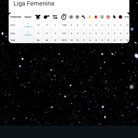
Liga Femenina
Temporada
Equipo
G+A
G x PJ
U.
2025
19
17
2
1288
8
8
2
2
0
0
0
0
0
10
0.42
Católica
U.
2026
17
17
0
1227
4
4
0
4
0
0
0
0
0
4
0.24
Católica
Total
-
36
34
2
2515
12
12
2
6
0
0
0
0
0
14
0.66