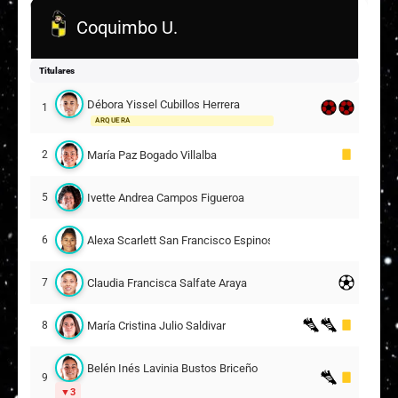
Coquimbo U.
Titulares
Débora Yissel Cubillos Herrera
1
ARQUERA
María Paz Bogado Villalba
2
Ivette Andrea Campos Figueroa
5
Alexa Scarlett San Francisco Espinosa
6
Claudia Francisca Salfate Araya
7
María Cristina Julio Saldivar
8
Belén Inés Lavinia Bustos Briceño
9
3