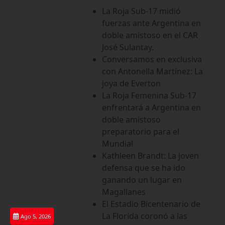
Saltar
La Roja Sub-17 midió
al
fuerzas ante Argentina en
contenido
doble amistoso en el CAR
José Sulantay.
Conversamos en exclusiva
con Antonella Martínez: La
joya de Everton
La Roja Femenina Sub-17
enfrentará a Argentina en
doble amistoso
preparatorio para el
Mundial
Kathleen Brandt: La joven
defensa que se ha ido
ganando un lugar en
Magallanes
El Estadio Bicentenario de
La Florida coronó a las
Ago 5, 2026