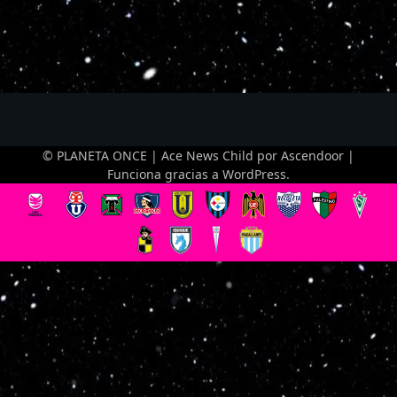
© PLANETA ONCE | Ace News Child por
Ascendoor
|
Funciona gracias a
WordPress
.
Optimized by Seraphinite Accelerator
Turns on site high speed to be attractive for people and search engines.