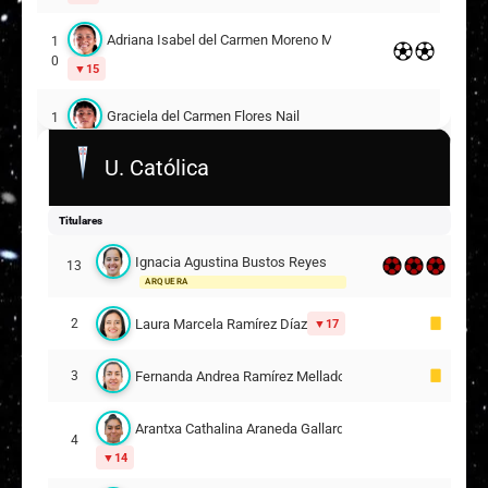
Adriana Isabel del Carmen Moreno Martínez
1
0
15
Graciela del Carmen Flores Nail
1
4
11
U. Católica
1
Carol Virginia Ardiles González
7
Titulares
1
Javiera Andrea Blanco Meneses
9
Ignacia Agustina Bustos Reyes
13
ARQUERA
Suplentes
Laura Marcela Ramírez Díaz
2
17
2
Mariana Emilia Valencia Gamboa
5
ARQUERA
Fernanda Andrea Ramírez Mellado
3
Francisca Constanza Olmos Álvarez
3
9
Arantxa Cathalina Araneda Gallardo
4
14
Natsumy Sahomy Millones Bugueño
1