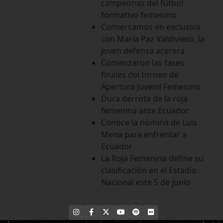
campeonas del fútbol
formativo femenino
Conversamos en exclusiva
con María Paz Valdivieso, la
joven defensa acerera
Comenzaron las fases
finales del torneo de
Apertura Juvenil Femenino
Dura derrota de la roja
femenina ante Ecuador
Conoce la nómina de Luis
Mena para enfrentar a
Ecuador
La Roja Femenina define su
clasificación en el Estadio
Nacional este 5 de junio
INSTAGRAM
FACEBOOK
X
YOUTUBE
SPOTIFY
FLICKR