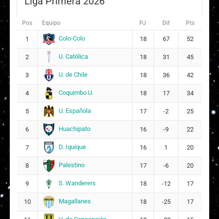
Liga Primera 2026
Tais Yeslinee Silva Erices
14
4
Pos
Equipo
PJ
Dif
Pts
Colo-Colo
1
18
67
52
Nicol Stefania Sanhueza Herrera
17
2
U. Católica
2
18
31
45
U. de Chile
Ninoska Alejandra Lecaros Muñoz
3
18
18
36
42
Coquimbo U.
4
18
17
34
Bárbara Isabel Koster Medina
19
U. Española
5
17
-2
25
12
Huachipato
6
16
-9
22
Teresita María BarRíos Portales
21
D. Iquique
7
16
1
20
DT:
Milenko Valenzuela
Palestino
8
17
-6
20
S. Wanderers
9
18
-12
17
Magallanes
10
18
-25
17