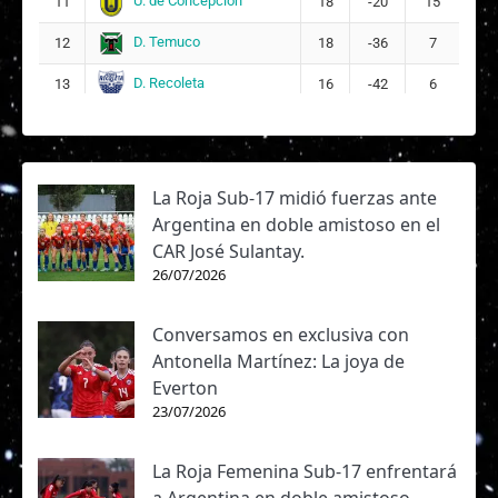
U. de Concepción
11
18
-20
15
D. Temuco
12
18
-36
7
D. Recoleta
13
16
-42
6
La Roja Sub-17 midió fuerzas ante
Argentina en doble amistoso en el
CAR José Sulantay.
26/07/2026
Conversamos en exclusiva con
Antonella Martínez: La joya de
Everton
23/07/2026
La Roja Femenina Sub-17 enfrentará