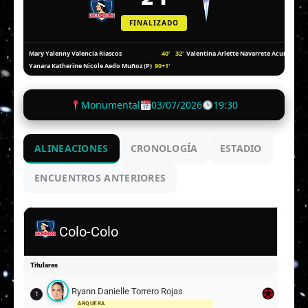
FINALIZADO
40'
32'
Mary Yalenny Valencia Riascos
Valentina Arlette Navarrete Acuña (P)
90+1'
Yanara Katherine Nicole Aedo Muñoz (P)
Monumental
03/07/2026
19:30
ALINEACIONES
CRONOLOGÍA
ESTADIO
ENCUENTROS ANTERIORES
Colo-Colo
Titulares
Ryann Danielle Torrero Rojas
1
ARQUERA