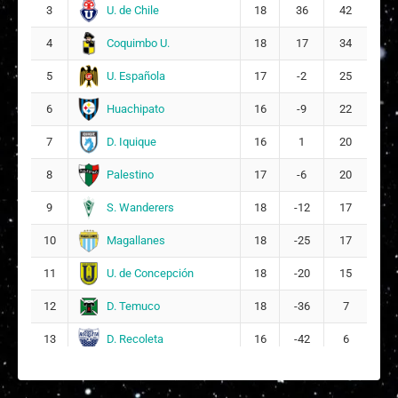
15
U. de Chile
3
18
36
42
8
Coquimbo U.
4
18
17
34
Ámbar Carolay Figueroa Rollino
10
U. Española
5
17
-2
25
6
Huachipato
6
16
-9
22
Teresita María BarRíos Portales
21
D. Iquique
7
16
1
20
Palestino
8
17
-6
20
S. Wanderers
9
18
-12
17
Magallanes
10
18
-25
17
U. de Concepción
11
18
-20
15
D. Temuco
12
18
-36
7
D. Recoleta
13
16
-42
6