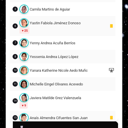
Camila Martins de Aguiar
3
Yastin Fabiola Jiménez Donoso
6
25
Yenny Andrea Acuña Berríos
7
Yessenia Andrea López López
8
Yanara Katherine Nicole Aedo Muñoz
10
Michelle Eingel Olivares Acevedo
11
Javiera Matilde Grez Valenzuela
14
9
Anaís Almendra Cifuentes San Juan
15