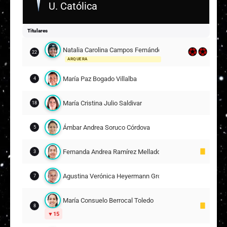
U. Católica
Rosario Francisca María Balmaceda Holley
17
Mary Yalenny Valencia Riascos
Titulares
18
20
Natalia Carolina Campos Fernández
22
ARQUERA
Suplentes
María Paz Bogado Villalba
Amara Tais Sánchez Ayala
4
24
ARQUERA
María Cristina Julio Saldivar
18
Catalina Ignacia Arias Florido
2
Ámbar Andrea Soruco Córdova
5
María José Urrutia Sánchez
14
9
Fernanda Andrea Ramírez Mellado
3
Ángela Corina Clavijo Silva
13
Agustina Verónica Heyermann Grossi
7
Anaís Alexandra Álvarez Portilla
6
25
María Consuelo Berrocal Toledo
Isidora Victoria Olave Araneda
18
20
8
15