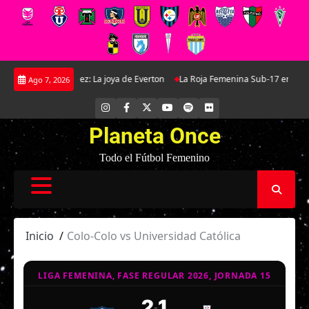
Saltar
nella Martínez: La joya de Everton
La Roja Femenina Sub-17 enfrentará a A
Ago 7, 2026
al
contenido
INSTAGRAM
FACEBOOK
X
YOUTUBE
SPOTIFY
FLICKR
Planeta Once
Todo el Fútbol Femenino
Inicio
Colo-Colo vs Universidad Católica
LIGA FEMENINA, FASE REGULAR 2026, JORNADA 15
2
1
-