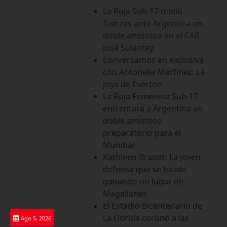
Saltar
La Roja Sub-17 midió
al
fuerzas ante Argentina en
contenido
doble amistoso en el CAR
José Sulantay.
Conversamos en exclusiva
con Antonella Martínez: La
joya de Everton
La Roja Femenina Sub-17
enfrentará a Argentina en
doble amistoso
preparatorio para el
Mundial
Kathleen Brandt: La joven
defensa que se ha ido
ganando un lugar en
Magallanes
El Estadio Bicentenario de
La Florida coronó a las
Ago 5, 2026