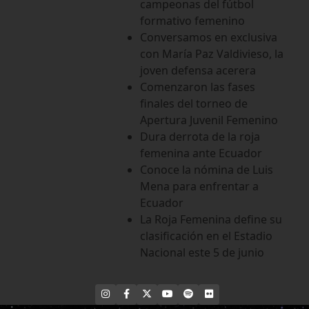
campeonas del fútbol
formativo femenino
Conversamos en exclusiva
con María Paz Valdivieso, la
joven defensa acerera
Comenzaron las fases
finales del torneo de
Apertura Juvenil Femenino
Dura derrota de la roja
femenina ante Ecuador
Conoce la nómina de Luis
Mena para enfrentar a
Ecuador
La Roja Femenina define su
clasificación en el Estadio
Nacional este 5 de junio
INSTAGRAM
FACEBOOK
X
YOUTUBE
SPOTIFY
FLICKR