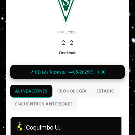
14/05/2025
2
-
2
Finalizado
📍 CD Las Rosas
📅 14/05/2025
🕒 11:00
ALINEACIONES
CRONOLOGÍA
ESTADIO
ENCUENTROS ANTERIORES
Coquimbo U.