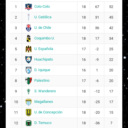
Madeleine Díaz
29
7
Colo-Colo
1
18
67
52
MEDIOCAMPISTA MIXTA
U. Católica
2
18
31
45
Macarena Ignacia Torres Orellana
16
28
U. de Chile
3
18
36
42
Coquimbo U.
4
18
17
34
Amaia Morin Gallardo Araya
22
U. Española
5
17
-2
25
Sofía Belén Alvarado Fabila
23
14
Huachipato
6
16
-9
22
DAnaís Celeste Cárdenas Gómez
24
D. Iquique
7
16
1
20
11
Palestino
8
17
-6
20
DT:
Mario Vera
S. Wanderers
9
18
-12
17
Magallanes
10
18
-25
17
U. de Concepción
11
18
-20
15
D. Temuco
12
18
-36
7