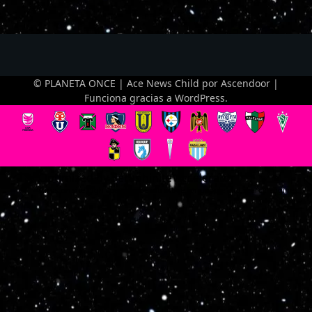
© PLANETA ONCE | Ace News Child por
Ascendoor
|
Funciona gracias a
WordPress
.
Optimized by Seraphinite Accelerator
Turns on site high speed to be attractive for people and search engines.