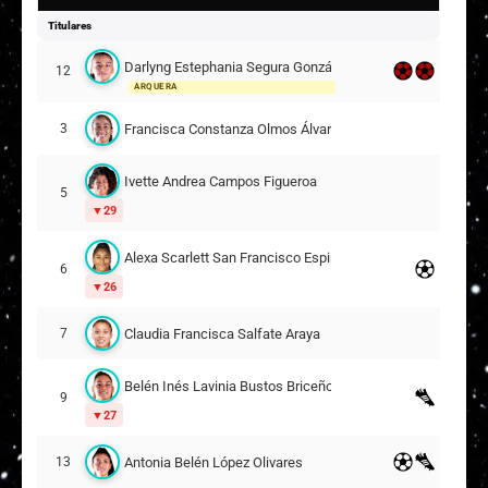
Titulares
Darlyng Estephania Segura González
12
ARQUERA
Francisca Constanza Olmos Álvarez
3
Ivette Andrea Campos Figueroa
5
29
Alexa Scarlett San Francisco Espinosa
6
26
Claudia Francisca Salfate Araya
7
Belén Inés Lavinia Bustos Briceño
9
27
Antonia Belén López Olivares
13