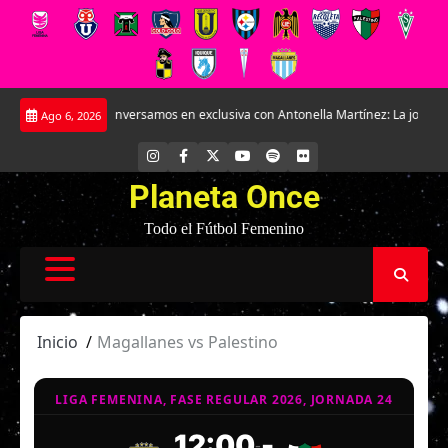
Saltar
Sulantay.
Conversamos en exclusiva con Antonella Martínez: La joya de Eve
Ago 6, 2026
al
contenido
INSTAGRAM
FACEBOOK
X
YOUTUBE
SPOTIFY
FLICKR
Planeta Once
Todo el Fútbol Femenino
Inicio
Magallanes vs Palestino
LIGA FEMENINA, FASE REGULAR 2026, JORNADA 24
12:00
-
-