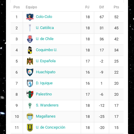
Pos
Equipo
PJ
Dif
Pts
Colo-Colo
1
18
67
52
U. Católica
2
18
31
45
U. de Chile
3
18
36
42
Coquimbo U.
4
18
17
34
U. Española
5
17
-2
25
Huachipato
6
16
-9
22
D. Iquique
7
16
1
20
Palestino
8
17
-6
20
S. Wanderers
9
18
-12
17
Magallanes
10
18
-25
17
U. de Concepción
11
18
-20
15