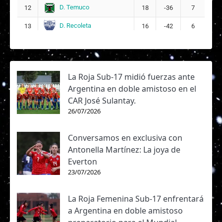
D. Temuco
12
18
-36
7
D. Recoleta
13
16
-42
6
La Roja Sub-17 midió fuerzas ante
Argentina en doble amistoso en el
CAR José Sulantay.
26/07/2026
Conversamos en exclusiva con
Antonella Martínez: La joya de
Everton
23/07/2026
La Roja Femenina Sub-17 enfrentará
a Argentina en doble amistoso