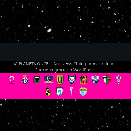
© PLANETA ONCE | Ace News Child por
Ascendoor
|
Funciona gracias a
WordPress
.
Optimized by Seraphinite Accelerator
Turns on site high speed to be attractive for people and search engines.