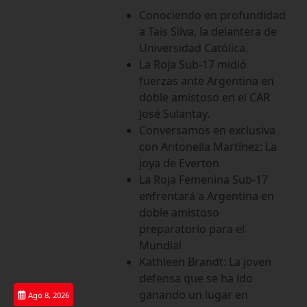
Saltar
Conociendo en profundidad
al
a Tais Silva, la delantera de
contenido
Universidad Católica.
La Roja Sub-17 midió
fuerzas ante Argentina en
doble amistoso en el CAR
José Sulantay.
Conversamos en exclusiva
con Antonella Martínez: La
joya de Everton
La Roja Femenina Sub-17
enfrentará a Argentina en
doble amistoso
preparatorio para el
Mundial
Kathleen Brandt: La joven
defensa que se ha ido
ganando un lugar en
Ago 8, 2026