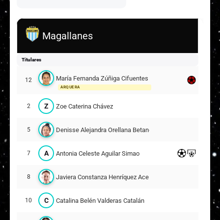
Magallanes
Titulares
María Fernanda Zúñiga Cifuentes
12
ARQUERA
Z
Zoe Caterina Chávez
2
Denisse Alejandra Orellana Betancourt
5
A
Antonia Celeste Aguilar Simao
7
Javiera Constanza Henríquez Aceiton
8
C
Catalina Belén Valderas Catalán
10