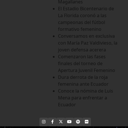
Magallanes
El Estadio Bicentenario de
La Florida coronó a las
campeonas del fútbol
formativo femenino
Conversamos en exclusiva
con María Paz Valdivieso, la
joven defensa acerera
Comenzaron las fases
finales del torneo de
Apertura Juvenil Femenino
Dura derrota de la roja
femenina ante Ecuador
Conoce la nómina de Luis
Mena para enfrentar a
Ecuador
INSTAGRAM
FACEBOOK
X
YOUTUBE
SPOTIFY
FLICKR