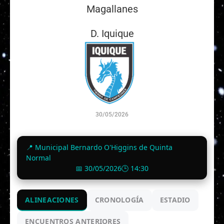
Magallanes
D. Iquique
30/05/2026
2
-
1
📍 Municipal Bernardo O'Higgins de Quinta
Finalizado
Normal
📅 30/05/2026
🕒 14:30
ALINEACIONES
CRONOLOGÍA
ESTADIO
ENCUENTROS ANTERIORES