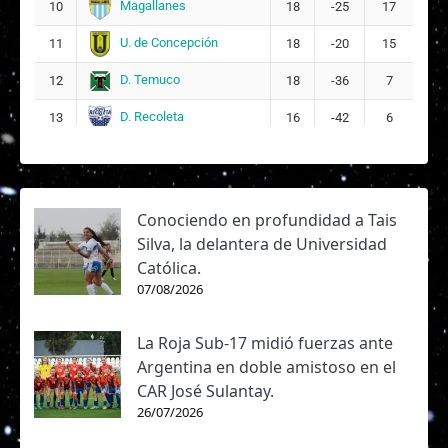
Magallanes
10
18
-25
17
U. de Concepción
11
18
-20
15
D. Temuco
12
18
-36
7
D. Recoleta
13
16
-42
6
Conociendo en profundidad a Tais
Silva, la delantera de Universidad
Católica.
07/08/2026
La Roja Sub-17 midió fuerzas ante
Argentina en doble amistoso en el
CAR José Sulantay.
26/07/2026