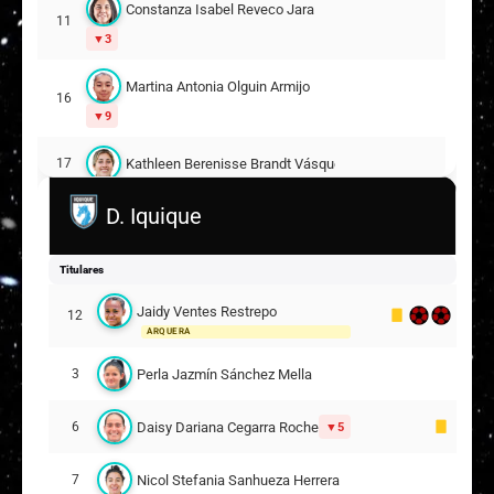
Constanza Isabel Reveco Jara
11
3
Martina Antonia Olguin Armijo
16
9
Kathleen Berenisse Brandt Vásquez
17
D. Iquique
P
Pía Francisca Fehrmann Fernández
19
A
Aileen Raquel Genskowsky Chang
20
Titulares
Jaidy Ventes Restrepo
Suplentes
12
ARQUERA
C
Constanza Carolina Barrientos Astudillo
1
Perla Jazmín Sánchez Mella
3
Javiera Isidora Soto Arriagada
3
Daisy Dariana Cegarra Roche
6
5
11
Nicol Stefania Sanhueza Herrera
7
Amelie Gabriela Claudia Letelier Yantén
6