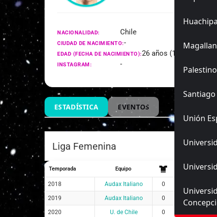
Huachip
Chile
NACIONALIDAD:
-
CIUDAD DE NACIMIENTO:
Magallan
26 años (17/05/2000)
EDAD (FECHA DE NACIMIENTO):
-
INSTAGRAM:
Palestino
Santiago
ESTADÍSTICA
EVENTOS
Unión Es
Universid
Liga Femenina
Universid
Temporada
Equipo
2018
Audax Italiano
0
0
0
Universi
2019
Audax Italiano
0
0
0
Concepc
2020
U. de Chile
0
0
0