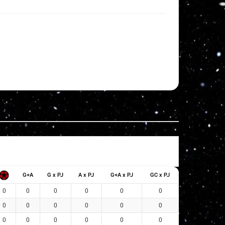
G+A
G x PJ
A x PJ
G+A x PJ
GC x PJ
0
0
0
0
0
0
0
0
0
0
0
0
0
0
0
0
0
0