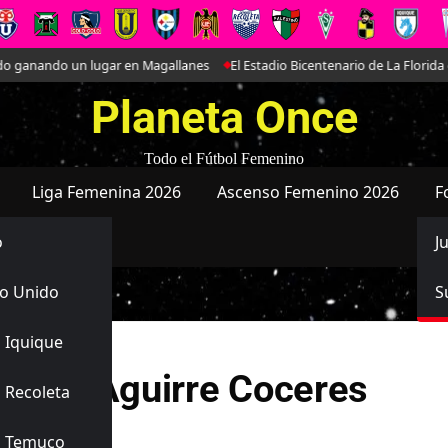
ganando un lugar en Magallanes
El Estadio Bicentenario de La Florida co
Planeta Once
Todo el Fútbol Femenino
Liga Femenina 2026
Ascenso Femenino 2026
F
o
J
o Unido
S
 Iquique
onieta Aguirre Coceres
 Recoleta
s Temuco