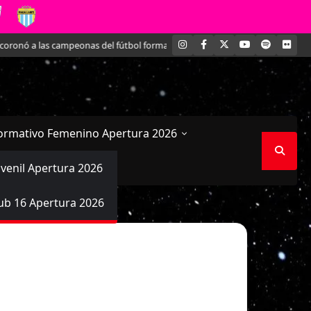
INSTAGRAM
FACEBOOK
X
YOUTUBE
SPOTIFY
FLI
ronó a las campeonas del fútbol formativo femenino
Conversamos en exclus
ormativo Femenino Apertura 2026
uvenil Apertura 2026
ub 16 Apertura 2026