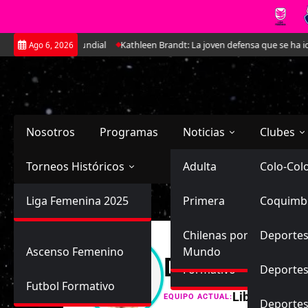
Saltar
atorio para el Mundial
Kathleen Brandt: La joven defensa que se ha ido 
Ago 6, 2026
al
contenido
Nosotros
Programas
Noticias
Clubes
Torneos Históricos
Selección Chilena
Adulta
Primera
Colo-Col
Primera División
Liga Femenina 2025
Sub-20
Futbol Nacional
Primera
Coquimb
Ascenso
Femenina
Sub-17
Ascenso
Futbol Internacional
Chilenas por el
Deportes
Ascenso Femenino
Mundo
Daniela Ant
Formativo
Deportes
Futbol Formativo
Libre
EQUIPO ACTUAL:
Deporte