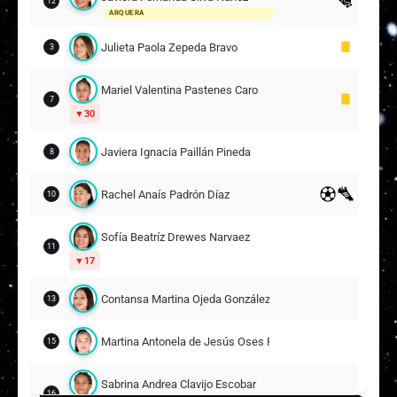
12
ARQUERA
Julieta Paola Zepeda Bravo
3
Mariel Valentina Pastenes Caro
7
30
Javiera Ignacia Paillán Pineda
8
Rachel Anaís Padrón Díaz
10
Sofía Beatríz Drewes Narvaez
11
17
Contansa Martina Ojeda González
13
Martina Antonela de Jesús Oses Parra
15
Sabrina Andrea Clavijo Escobar
16