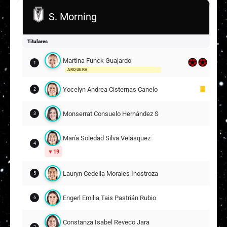
4
S. Morning
Alessandra Brito Moreira Cunha
18
Titulares
Natalia Andrea Pino Millas
6
19
Martina Funck Guajardo
1
ARQUERA
Suplentes
Yocelyn Andrea Cisternas Canelo
Yaiza Camus Orrego
2
22
ARQUERA
Monserrat Consuelo Hernández Scarpati
3
Alexia Scarlett Gallardo Arteaga
4
16
María Soledad Silva Velásquez
4
19
Rania Verena Sansur Osorio
5
Lauryn Cedella Morales Inostroza
5
Isidora Antonia Agurto González
6
19
Engerl Emilia Tais Pastrián Rubio
6
Paloma Aracely Bustamante Duarte
17
Constanza Isabel Reveco Jara