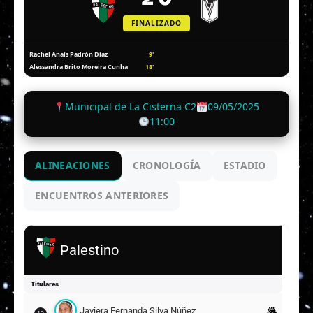
FINALIZADO
9'
Rachel Anaís Padrón Díaz
18'
Alessandra Brito Moreira Cunha
Municipal de La Cisterna C2
09/05/2025
11:00
ALINEACIONES
CRONOLOGÍA
ESTADIO
ENCUENTROS ANTERIORES
Palestino
Titulares
Javiera Fernanda Silva Núñez