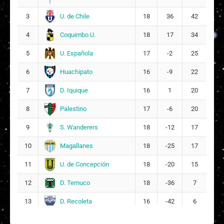
Amelie Gabriela Claudia Letelier Yantén
19
U. de Chile
3
18
36
42
4
Coquimbo U.
4
18
17
34
Daniela Paz Sandoval Salas
21
U. Española
5
17
-2
25
Javiera Trinidad Sandoval Céspedes
23
Huachipato
6
16
-9
22
Isidora Ignacia Vidal Miranda
24
D. Iquique
7
16
1
20
Palestino
8
17
-6
20
DT:
Alex Castro
S. Wanderers
9
18
-12
17
Magallanes
10
18
-25
17
U. de Concepción
11
18
-20
15
D. Temuco
12
18
-36
7
D. Recoleta
13
16
-42
6