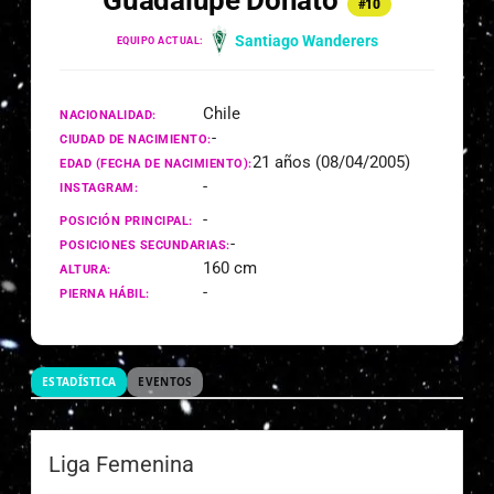
Guadalupe Donato
#10
Santiago Wanderers
EQUIPO ACTUAL:
Chile
NACIONALIDAD:
-
CIUDAD DE NACIMIENTO:
21 años (08/04/2005)
EDAD (FECHA DE NACIMIENTO):
-
INSTAGRAM:
-
POSICIÓN PRINCIPAL:
-
POSICIONES SECUNDARIAS:
160 cm
ALTURA:
-
PIERNA HÁBIL:
ESTADÍSTICA
EVENTOS
Liga Femenina