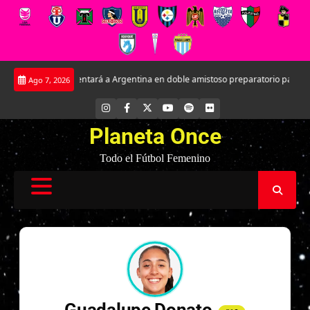
Saltar
ina Sub-17 enfrentará a Argentina en doble amistoso preparatorio para el M
Ago 7, 2026
al
contenido
INSTAGRAM
FACEBOOK
X
YOUTUBE
SPOTIFY
FLICKR
Planeta Once
Todo el Fútbol Femenino