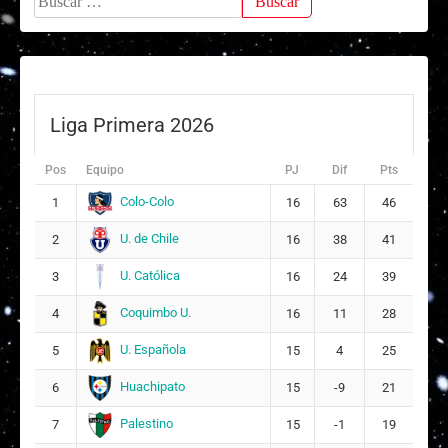
Liga Primera 2026
Pos
Equipo
PJ
Dif
Pts
Colo-Colo
1
16
63
46
U. de Chile
2
16
38
41
U. Católica
3
16
24
39
Coquimbo U.
4
16
11
28
U. Española
5
15
4
25
Huachipato
6
15
-9
21
Palestino
7
15
-1
19