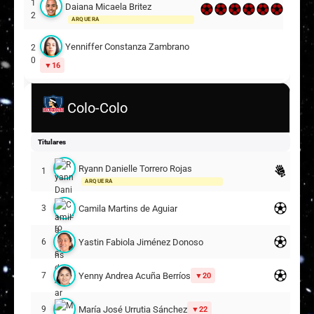
1
Daiana Micaela Britez
2
ARQUERA
Yenniffer Constanza Zambrano Pastén
2
0
16
2
María Auxiliadora Martínez Vecca
1
Colo-Colo
2
Camille Ignacia Iluffi Neira
5
2
Titulares
2
Arantza Grettel Suazo Águila
Ryann Danielle Torrero Rojas
1
5
ARQUERA
Suplentes
Camila Martins de Aguiar
3
Bárbara Monserrat Sepúlveda Ormeño
1
ARQUERA
Yastin Fabiola Jiménez Donoso
6
Gianella Noemi Cartes Mella
4
Yenny Andrea Acuña Berríos
7
20
Ailén Ivone Martínez
5
22
María José Urrutia Sánchez
9
22