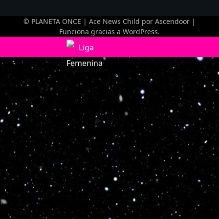
© PLANETA ONCE | Ace News Child por
Ascendoor
|
Funciona gracias a
WordPress
.
Optimized by Seraphinite Accelerator
Turns on site high speed to be attractive for people and search engines.