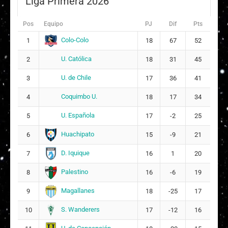
Liga Primera 2026
Bernardita Muriel Hernández Quintanilla
12
ARQUERA
Pos
Equipo
PJ
Dif
Pts
Ángela Corina Clavijo Silva
13
Colo-Colo
1
18
67
52
Javiera Matilde Grez Valenzuela
U. Católica
2
14
18
31
45
18
U. de Chile
3
17
36
41
Isidora Victoria Olave Araneda
20
7
Coquimbo U.
4
18
17
34
Nicole Alejandra Carter Galloso
22
9
U. Española
5
17
-2
25
Huachipato
6
15
-9
21
Claudia Francisca Salfate Araya
23
11
D. Iquique
7
16
1
20
Palestino
8
16
-6
19
Magallanes
9
18
-25
17
S. Wanderers
10
17
-12
16