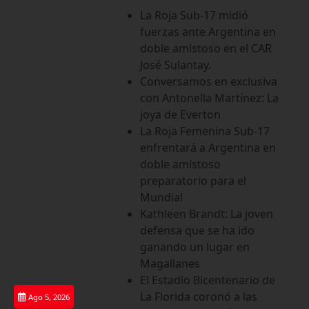
Saltar
La Roja Sub-17 midió
al
fuerzas ante Argentina en
contenido
doble amistoso en el CAR
José Sulantay.
Conversamos en exclusiva
con Antonella Martínez: La
joya de Everton
La Roja Femenina Sub-17
enfrentará a Argentina en
doble amistoso
preparatorio para el
Mundial
Kathleen Brandt: La joven
defensa que se ha ido
ganando un lugar en
Magallanes
El Estadio Bicentenario de
La Florida coronó a las
Ago 5, 2026