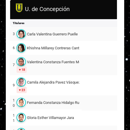
U. de Concepción
Titulares
Carla Valentina Guerrero Puelle
3
Khishna Millarey Contreras Cantero
6
Valentina Constanza Fuentes Morales
7
18
Camila Alejandra Pavez Vásquez
9
23
1
Fernanda Constanza Hidalgo Rubilar
0
1
Gloria Esther Villamayor Jara
1