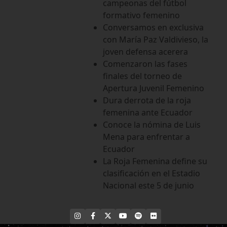
campeonas del fútbol
formativo femenino
Conversamos en exclusiva
con María Paz Valdivieso, la
joven defensa acerera
Comenzaron las fases
finales del torneo de
Apertura Juvenil Femenino
Dura derrota de la roja
femenina ante Ecuador
Conoce la nómina de Luis
Mena para enfrentar a
Ecuador
La Roja Femenina define su
clasificación en el Estadio
Nacional este 5 de junio
INSTAGRAM
FACEBOOK
X
YOUTUBE
SPOTIFY
FLICKR