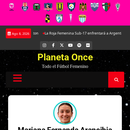
Saltar
: La joya de Everton
La Roja Femenina Sub-17 enfrentará a Argentina en d
Ago 8, 2026
al
contenido
INSTAGRAM
FACEBOOK
X
YOUTUBE
SPOTIFY
FLICKR
Planeta Once
Todo el Fútbol Femenino