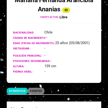
Mariana Fernanda Arancibia
Ananias
#3
Libre
EQUIPO ACTUAL:
Chile
NACIONALIDAD:
-
CIUDAD DE NACIMIENTO:
25 años (05/08/2001)
EDAD (FECHA DE NACIMIENTO):
-
INSTAGRAM:
-
POSICIÓN PRINCIPAL:
-
POSICIONES SECUNDARIAS:
159 cm
ALTURA:
-
PIERNA HÁBIL:
ESTADÍSTICA
EVENTOS