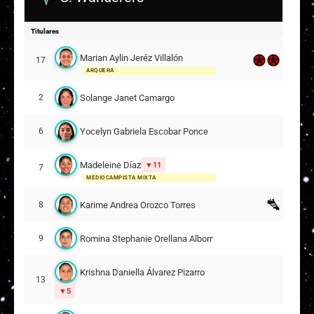
Titulares
Marian Aylin Jeréz Villalón
17
ARQUERA
Solange Janet Camargo
2
Yocelyn Gabriela Escobar Ponce
6
Madeleine Díaz
11
7
MEDIOCAMPISTA MIXTA
Karime Andrea Orozco Torres
8
Romina Stephanie Orellana Albornoz
9
Krishna Daniella Álvarez Pizarro
13
5