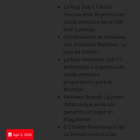
Saltar
La Roja Sub-17 midió
al
fuerzas ante Argentina en
contenido
doble amistoso en el CAR
José Sulantay.
Conversamos en exclusiva
con Antonella Martínez: La
joya de Everton
La Roja Femenina Sub-17
enfrentará a Argentina en
doble amistoso
preparatorio para el
Mundial
Kathleen Brandt: La joven
defensa que se ha ido
ganando un lugar en
Magallanes
El Estadio Bicentenario de
La Florida coronó a las
Ago 5, 2026