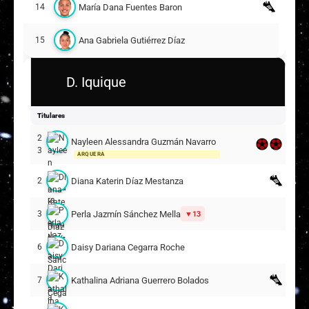
María Dana Fuentes Baron
14
Ana Gabriela Gutiérrez Díaz
15
DAnaís Celeste Cárdenas Gómez
D. Iquique
24
19
Titulares
Anays Alexandra Miranda Estay
30
2
16
Nayleen Alessandra Guzmán Navarro
3
ARQUERA
Suplentes
Diana Katerin Díaz Mestanza
2
Paulina Isabella Pinto Castillo
1
Perla Jazmín Sánchez Mella
3
13
Mariana Fernanda Arancibia Ananias
3
Daisy Dariana Cegarra Roche
6
Francisca Alejandra Espinoza Silva
5
13
Kathalina Adriana Guerrero Bolados
7
DEFENSA CENTRAL