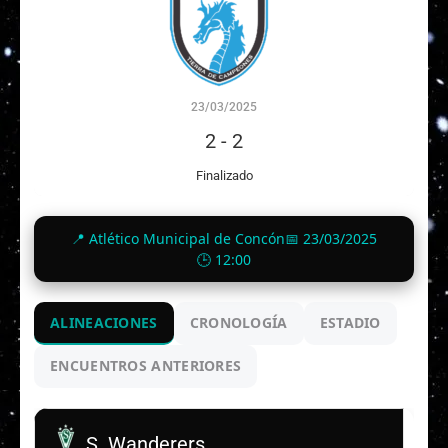
23/03/2025
2
-
2
Finalizado
📍 Atlético Municipal de Concón
📅 23/03/2025
🕒 12:00
ALINEACIONES
CRONOLOGÍA
ESTADIO
ENCUENTROS ANTERIORES
S. Wanderers