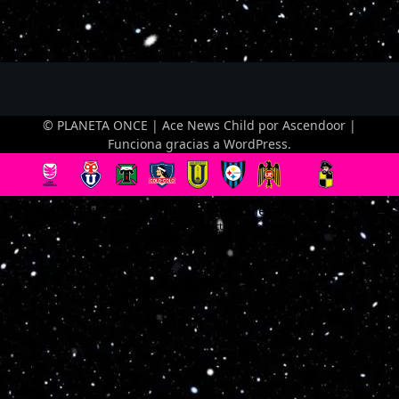
© PLANETA ONCE | Ace News Child por
Ascendoor
|
Funciona gracias a
WordPress
.
Optimized by Seraphinite Accelerator
Turns on site high speed to be attractive for people and search engines.