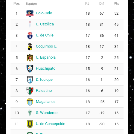
Pos
Equipo
PJ
Dif
Pts
Geraldine Muriel Salazar Lagos
5
9
Colo-Colo
1
18
67
52
U. Católica
Milka Belén de Montserrat Sepúlveda Casich
2
18
31
45
1
3
3
U. de Chile
3
17
36
41
1
Francisca Javiera Castillo Clare
Coquimbo U.
4
18
17
34
4
U. Española
5
17
-2
25
1
Eliana Isabel Olaya Morales
20
7
Huachipato
6
15
-9
21
DT:
Claudio Quintiliani
D. Iquique
7
16
1
20
Palestino
8
16
-6
19
Magallanes
9
18
-25
17
S. Wanderers
10
17
-12
16
U. de Concepción
11
18
-20
15