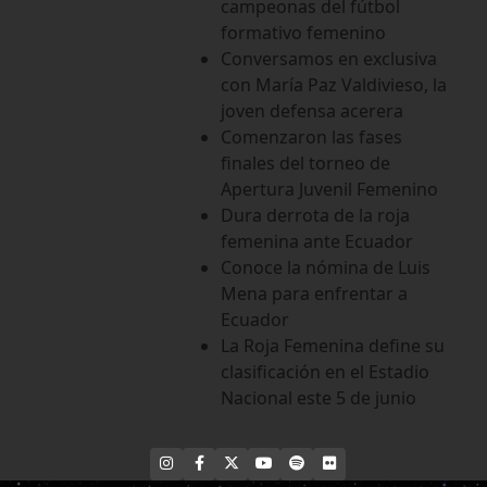
campeonas del fútbol
formativo femenino
Conversamos en exclusiva
con María Paz Valdivieso, la
joven defensa acerera
Comenzaron las fases
finales del torneo de
Apertura Juvenil Femenino
Dura derrota de la roja
femenina ante Ecuador
Conoce la nómina de Luis
Mena para enfrentar a
Ecuador
La Roja Femenina define su
clasificación en el Estadio
Nacional este 5 de junio
INSTAGRAM
FACEBOOK
X
YOUTUBE
SPOTIFY
FLICKR