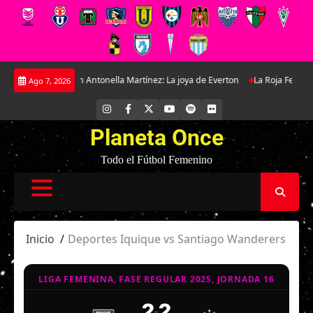
Saltar
xclusiva con Antonella Martínez: La joya de Everton
La Roja Femenina Sub
Ago 7, 2026
al
contenido
INSTAGRAM
FACEBOOK
X
YOUTUBE
SPOTIFY
FLICKR
Planeta Once
Todo el Fútbol Femenino
Inicio
Deportes Iquique vs Santiago Wanderers
LIGA FEMENINA, FASE REGULAR 2025, JORNADA 16
2
2
-