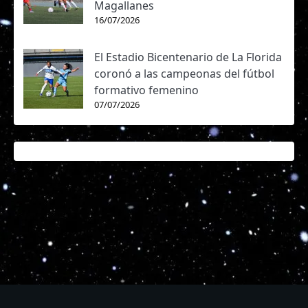
Magallanes
16/07/2026
El Estadio Bicentenario de La Florida
coronó a las campeonas del fútbol
formativo femenino
07/07/2026