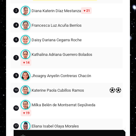
Diana Katerin Díaz Mestanza
21
2
Francesca Luz Acuña Berríos
4
Daisy Dariana Cegarra Roche
6
Kathalina Adriana Guerrero Bolados
7
14
Jhoagny Anyelin Contreras Chacón
9
Katerine Paola Cubillos Ramos
10
Milka Belén de Montserrat Sepúlveda Casich
13
19
Eliana Isabel Olaya Morales
17