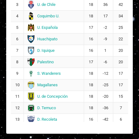
Macarena Ignacia Torres Orellana
U. de Chile
3
18
36
42
16
30
Coquimbo U.
4
18
17
34
Fanny Ileana Rodríguez
29
19
U. Española
5
17
-2
25
Sofía Belén Alvarado Fabila
Huachipato
6
16
24
-9
22
23
D. Iquique
7
16
1
20
Constanza Antonia Vilches Astudillo
28
Palestino
8
17
-6
20
DT:
Mario Vera
S. Wanderers
9
18
-12
17
Magallanes
10
18
-25
17
U. de Concepción
11
18
-20
15
D. Temuco
12
18
-36
7
D. Recoleta
13
16
-42
6