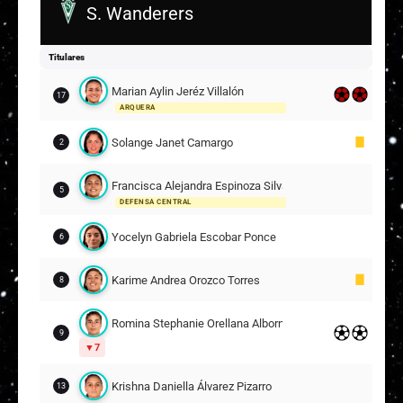
S. Wanderers
Melissa Andrea Espina Esquivel
5
18
Guiliana Mordini
20
Titulares
Marian Aylin Jeréz Villalón
Suplentes
17
ARQUERA
Jaidy Ventes Restrepo
12
Solange Janet Camargo
ARQUERA
2
Geraldine Muriel Salazar Lagos
18
5
Francisca Alejandra Espinoza Silva
5
DEFENSA CENTRAL
Khishna Millarey Contreras Cantero
8
Yocelyn Gabriela Escobar Ponce
6
21
Karime Andrea Orozco Torres
Francisca Javiera Castillo Clare
8
7
14
Romina Stephanie Orellana Albornoz
Yessenia Estefani Huenteo Cheuqueman
9
19
7
13
Krishna Daniella Álvarez Pizarro
Constanza Jesús Araya Vega
13
8
21