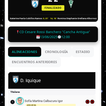
FINALIZADO
9, 81'
14, 16'
Katerine Paola Cubillos Ramos
Romina Stephanie Orellana Albornoz
CD Cesare Rossi Banchero "Cancha Antigua"
13/06/2025
12:00
ALINEACIONES
CRONOLOGÍA
ESTADIO
ENCUENTROS ANTERIORES
D. Iquique
Titulares
Sofía Martina Calbucura Igor
1
ARQUERA