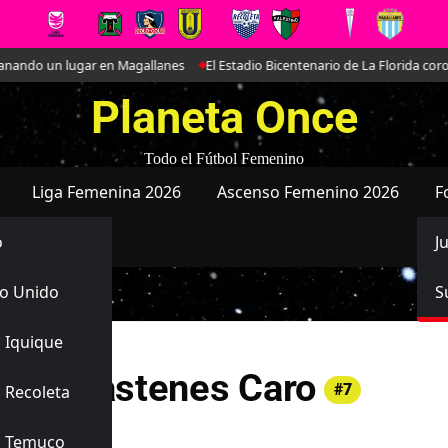
ando un lugar en Magallanes
El Estadio Bicentenario de La Florida coron
Planeta Once
Todo el Fútbol Femenino
Liga Femenina 2026
Ascenso Femenino 2026
F
o
J
o Unido
S
 Iquique
ntina Pastenes Caro
#7
 Recoleta
s Temuco