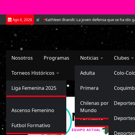
Saltar
io para el Mundial
Kathleen Brandt: La joven defensa que se ha ido gan
Ago 6, 2026
al
contenido
Nosotros
Programas
Noticias
Clubes
Torneos Históricos
Selección Chilena
Adulta
Primera
Colo-Col
Primera División
Liga Femenina 2025
Sub-20
Futbol Nacional
Primera
Coquimb
Ascenso
Femenina
Sub-17
Ascenso
Futbol Internacional
Chilenas por el
Deportes
Ascenso Femenino
Mundo
Mariel Vale
Formativo
Deportes
Futbol Formativo
Palestino
EQUIPO ACTUAL:
Deporte