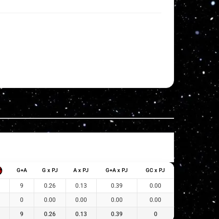
G+A
G x PJ
A x PJ
G+A x PJ
GC x PJ
9
0.26
0.13
0.39
0.00
0
0.00
0.00
0.00
0.00
9
0.26
0.13
0.39
0