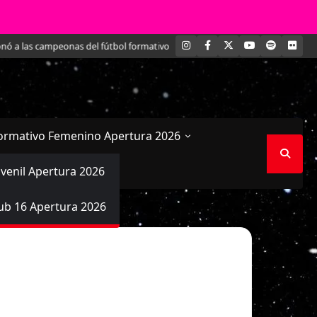
INSTAGRAM
FACEBOOK
X
YOUTUBE
SPOTIFY
FLI
ó a las campeonas del fútbol formativo femenino
Conversamos en exclusiva
ormativo Femenino Apertura 2026
uvenil Apertura 2026
ub 16 Apertura 2026