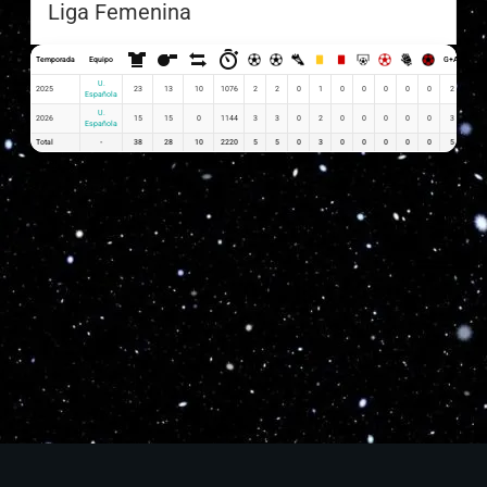
Liga Femenina
Temporada
Equipo
G+A
G x P
U.
2025
23
13
10
1076
2
2
0
1
0
0
0
0
0
2
0.09
Española
U.
2026
15
15
0
1144
3
3
0
2
0
0
0
0
0
3
0.20
Española
Total
-
38
28
10
2220
5
5
0
3
0
0
0
0
0
5
0.29