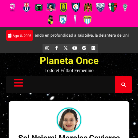
Saltar
Conociendo en profundidad a Tais Silva, la delantera de Universidad Ca
Ago 8, 2026
al
contenido
INSTAGRAM
FACEBOOK
X
YOUTUBE
SPOTIFY
FLICKR
Planeta Once
Todo el Fútbol Femenino