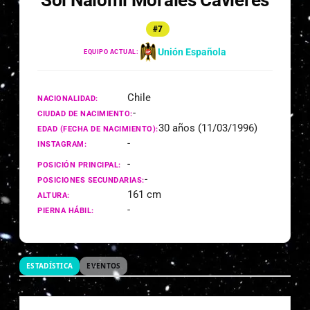
Sol Naiomi Morales Cavieres
#7
Unión Española
EQUIPO ACTUAL:
Chile
NACIONALIDAD:
-
CIUDAD DE NACIMIENTO:
30 años (11/03/1996)
EDAD (FECHA DE NACIMIENTO):
-
INSTAGRAM:
-
POSICIÓN PRINCIPAL:
-
POSICIONES SECUNDARIAS:
161 cm
ALTURA:
-
PIERNA HÁBIL:
ESTADÍSTICA
EVENTOS