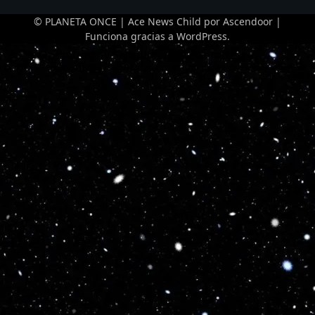
© PLANETA ONCE | Ace News Child por
Ascendoor
|
Funciona gracias a
WordPress
.
Optimized by Seraphinite Accelerator
Turns on site high speed to be attractive for people and search engines.