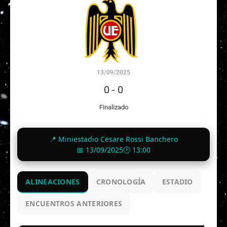
13/09/2025
0
-
0
Finalizado
📍 Miniestadio Cesare Rossi Banchero
📅 13/09/2025
🕒 13:00
ALINEACIONES
CRONOLOGÍA
ESTADIO
ENCUENTROS ANTERIORES