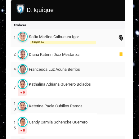
D. Iquique
Titulares
Sofía Martina Calbucura Igor
1
ARQUERA
Diana Katerin Díaz Mestanza
2
Francesca Luz Acuña Berríos
4
Kathalina Adriana Guerrero Bolados
7
9
1
Katerine Paola Cubillos Ramos
0
Candy Camila Schencke Guerrero
1
5
8