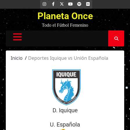
Saltar
INSTAGRAM
FACEBOOK
X
YOUTUBE
SPOTIFY
FLICKR
al
Planeta Once
contenido
Todo el Fútbol Femenino
Inicio
Deportes Iquique vs Unión Española
D. Iquique
U. Española