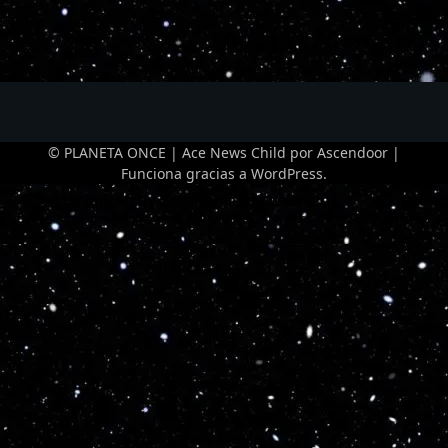
© PLANETA ONCE | Ace News Child por
Ascendoor
|
Funciona gracias a
WordPress
.
Optimized by Seraphinite Accelerator
Turns on site high speed to be attractive for people and search engines.