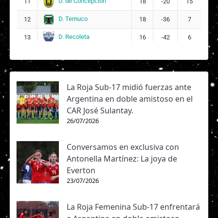
U. de Concepción
11
18
-20
15
D. Temuco
12
18
-36
7
D. Recoleta
13
16
-42
6
La Roja Sub-17 midió fuerzas ante
Argentina en doble amistoso en el
CAR José Sulantay.
26/07/2026
Conversamos en exclusiva con
Antonella Martínez: La joya de
Everton
23/07/2026
La Roja Femenina Sub-17 enfrentará