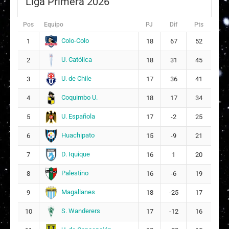
Liga Primera 2026
Javiera Nicole Merino Rivera
8
24
Pos
Equipo
PJ
Dif
Pts
Sol Naiomi Morales Cavieres
17
7
Colo-Colo
1
18
67
52
Martina Antonia Olguin Armijo
26
U. Católica
2
18
31
45
U. de Chile
Constanza Valentina Ponce Bustos
3
17
36
41
27
11
Coquimbo U.
4
18
17
34
Florencia Mirey Fernandoy Ahumada
28
U. Española
5
17
-2
25
Huachipato
6
15
-9
21
Constanza Alondra Belén Muñoz Jiménez
30
D. Iquique
7
16
1
20
DT:
Andrés Aguayo
Palestino
8
16
-6
19
Magallanes
9
18
-25
17
S. Wanderers
10
17
-12
16