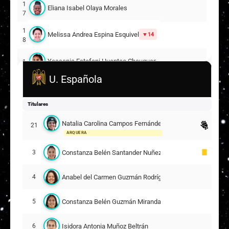
1
Eliana Isabel Olaya Morales
7
1
Melissa Andrea Espina Esquivel
14
8
Yessenia Estefani Huenteo Cheuqueman
1
9
11
U. Española
2
Guiliana Mordini
0
Titulares
2
Melany Janett Letelier Toledo
Natalia Carolina Campos Fernández
21
9
ARQUERA
Suplentes
Constanza Belén Santander Nuñez
3
2
Nayleen Alessandra Guzmán Navarro
3
ARQUERA
Anabel del Carmen Guzmán Rodríguez
4
Geraldine Muriel Salazar Lagos
5
Constanza Belén Guzmán Miranda
5
Khishna Millarey Contreras Cantero
8
Isidora Antonia Muñoz Beltrán
6