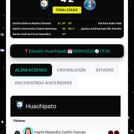
FINALIZADO
21, 81'
50'
Emilia Isidora Muñoz Álvarez
Vai Roa Atán Pate
36'
90+1'
Darlin Antonieta Charle Martínez
Javiera Andrea Garrido Peredo
47'
Karen Andrea Cona Saavedra
Estadio Huachipato
05/09/2025
15:00
ALINEACIONES
CRONOLOGÍA
ESTADIO
ENCUENTROS ANTERIORES
Huachipato
Titulares
Ingrid Alejandra Castro Cuevas
23