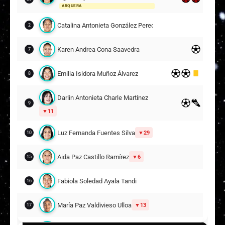
ARQUERA
Catalina Antonieta González Peredo
2
Karen Andrea Cona Saavedra
7
Emilia Isidora Muñoz Álvarez
8
Darlin Antonieta Charle Martínez
9
11
Luz Fernanda Fuentes Silva
29
10
Aida Paz Castillo Ramírez
6
15
Fabiola Soledad Ayala Tandi
16
María Paz Valdivieso Ulloa
13
17