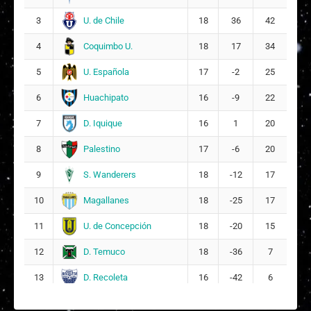
26
14
U. de Chile
3
18
36
42
Coquimbo U.
4
18
17
34
Muriel Isidora Muñoz Fuenzalida
29
19
U. Española
5
17
-2
25
Constanza Arelli Quersero González
Huachipato
6
16
-9
22
30
5
D. Iquique
7
16
1
20
Renata Valentina Vidal Fuenzalida
Palestino
8
17
-6
20
32
31
S. Wanderers
9
18
-12
17
DT:
Raúl Aburto
Magallanes
10
18
-25
17
U. de Concepción
11
18
-20
15
D. Temuco
12
18
-36
7
D. Recoleta
13
16
-42
6