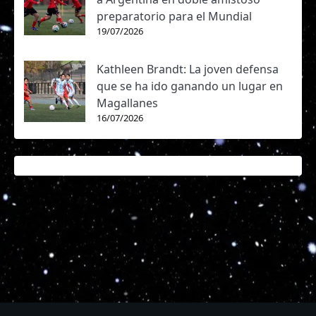
preparatorio para el Mundial
19/07/2026
Kathleen Brandt: La joven defensa
que se ha ido ganando un lugar en
Magallanes
16/07/2026