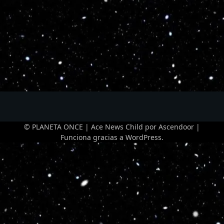
© PLANETA ONCE | Ace News Child por
Ascendoor
|
Funciona gracias a
WordPress
.
Optimized by Seraphinite Accelerator
Turns on site high speed to be attractive for people and search engines.