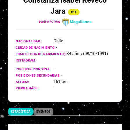
Constanza Isabel Reveco
Jara
#11
Magallanes
EQUIPO ACTUAL:
Chile
NACIONALIDAD:
-
CIUDAD DE NACIMIENTO:
34 años (08/10/1991)
EDAD (FECHA DE NACIMIENTO):
-
INSTAGRAM:
-
POSICIÓN PRINCIPAL:
-
POSICIONES SECUNDARIAS:
161 cm
ALTURA:
-
PIERNA HÁBIL:
ESTADÍSTICA
EVENTOS