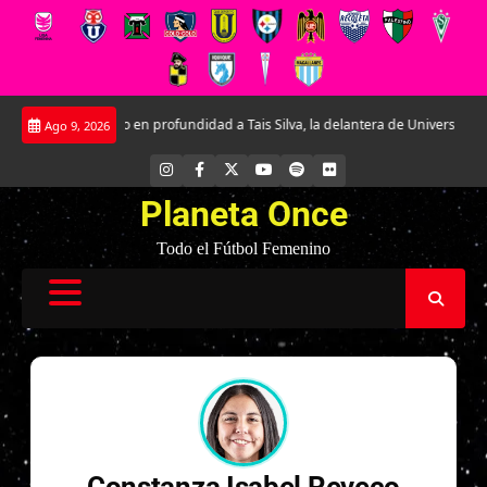
Saltar
Conociendo en profundidad a Tais Silva, la delantera de Universidad Católic
Ago 9, 2026
al
contenido
INSTAGRAM
FACEBOOK
X
YOUTUBE
SPOTIFY
FLICKR
Planeta Once
Todo el Fútbol Femenino