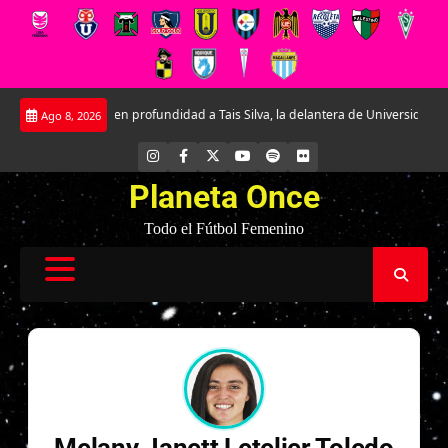
Saltar
Conociendo en profundidad a Tais Silva, la delantera de Universidad Católic
Ago 8, 2026
al
contenido
INSTAGRAM
FACEBOOK
X
YOUTUBE
SPOTIFY
FLICKR
Planeta Once
Todo el Fútbol Femenino