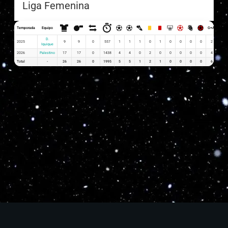
Liga Femenina
Temporada
Equipo
G+A
G x P
D.
2025
9
9
0
557
1
1
1
0
1
0
0
0
0
2
0.11
Iquique
2026
Palestino
17
17
0
1438
4
4
0
2
0
0
0
0
0
4
0.24
Total
-
26
26
0
1995
5
5
1
2
1
0
0
0
0
6
0.35