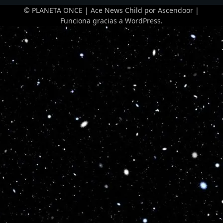
© PLANETA ONCE | Ace News Child por
Ascendoor
|
Funciona gracias a
WordPress
.
Optimized by Seraphinite Accelerator
Turns on site high speed to be attractive for people and search engines.