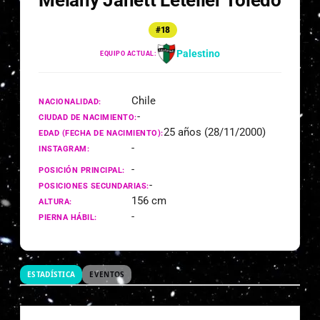
Melany Janett Letelier Toledo
#18
Palestino
EQUIPO ACTUAL:
Chile
NACIONALIDAD:
-
CIUDAD DE NACIMIENTO:
25 años (28/11/2000)
EDAD (FECHA DE NACIMIENTO):
-
INSTAGRAM:
-
POSICIÓN PRINCIPAL:
-
POSICIONES SECUNDARIAS:
156 cm
ALTURA:
-
PIERNA HÁBIL:
ESTADÍSTICA
EVENTOS