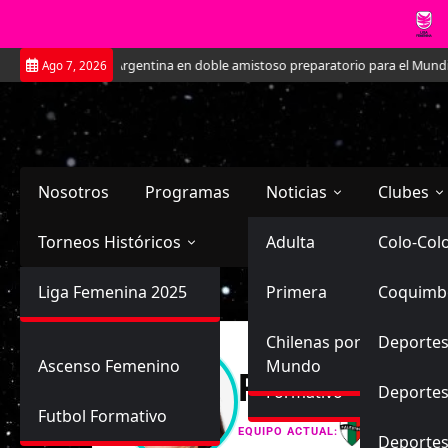
Saltar
7 enfrentará a Argentina en doble amistoso preparatorio para el Mundial
Ago 7, 2026
al
contenido
Nosotros
Programas
Noticias
Clubes
Torneos Históricos
Selección Chilena
Adulta
Primera
Colo-Col
Primera División
Liga Femenina 2025
Sub-20
Futbol Nacional
Primera
Coquimb
Ascenso
Femenina
Sub-17
Ascenso
Futbol Internacional
Chilenas por el
Deportes
Ascenso Femenino
Mundo
Rachel Anaí
Formativo
Deportes
Futbol Formativo
Palestino
EQUIPO ACTUAL:
Deporte