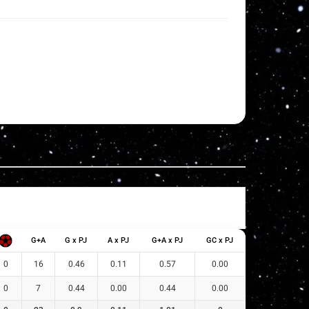
G+A
G x PJ
A x PJ
G+A x PJ
GC x PJ
0
16
0.46
0.11
0.57
0.00
0
7
0.44
0.00
0.44
0.00