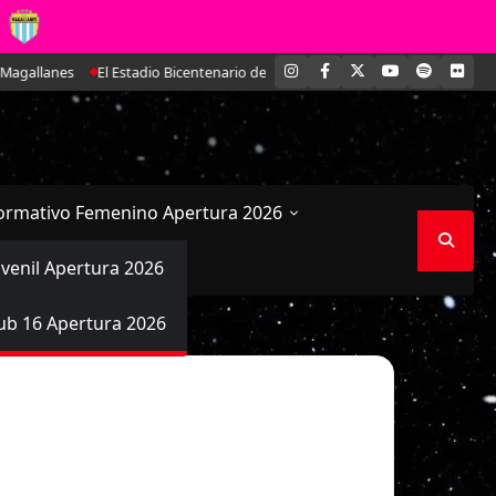
INSTAGRAM
FACEBOOK
X
YOUTUBE
SPOTIFY
FLI
gallanes
El Estadio Bicentenario de La Florida coronó a las campeonas de
ormativo Femenino Apertura 2026
uvenil Apertura 2026
ub 16 Apertura 2026