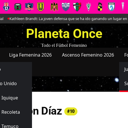
Kathleen Brandt: La joven defensa que se ha ido ganando un lugar en Ma
Planeta Once
Todo el Fútbol Femenino
Liga Femenina 2026
Ascenso Femenino 2026
F
o
J
o Unido
S
 Iquique
s Padrón Díaz
#10
 Recoleta
s Temuco