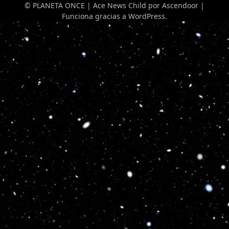
© PLANETA ONCE | Ace News Child por
Ascendoor
|
Funciona gracias a
WordPress
.
Optimized by Seraphinite Accelerator
Turns on site high speed to be attractive for people and search engines.