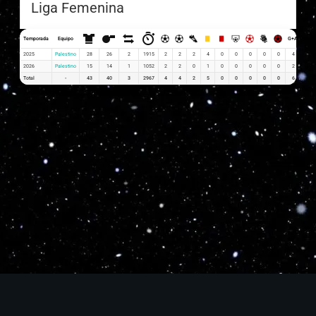
Liga Femenina
Temporada
Equipo
G+A
G x P
2025
Palestino
28
26
2
1915
2
2
2
4
0
0
0
0
0
4
0.07
2026
Palestino
15
14
1
1052
2
2
0
1
0
0
0
0
0
2
0.13
Total
-
43
40
3
2967
4
4
2
5
0
0
0
0
0
6
0.2