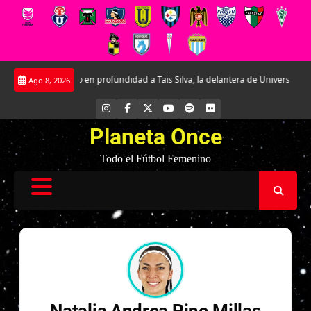
Saltar
Conociendo en profundidad a Tais Silva, la delantera de Universidad Católi
Ago 8, 2026
al
contenido
INSTAGRAM
FACEBOOK
X
YOUTUBE
SPOTIFY
FLICKR
Planeta Once
Todo el Fútbol Femenino