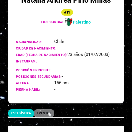
Natalia Andrea Pino Millas
#11
Palestino
EQUIPO ACTUAL:
Chile
NACIONALIDAD:
-
CIUDAD DE NACIMIENTO:
23 años (01/02/2003)
EDAD (FECHA DE NACIMIENTO):
-
INSTAGRAM:
-
POSICIÓN PRINCIPAL:
-
POSICIONES SECUNDARIAS:
156 cm
ALTURA:
-
PIERNA HÁBIL:
ESTADÍSTICA
EVENTOS