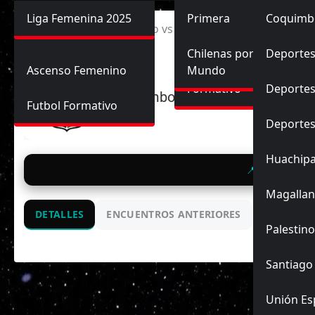
Primera División
Liga Femenina 2025
Sub-20
Futbol Nacional
Primera
Coquimb
Ascenso
Inicio
Coquimbo Unido vs Huachipato
Femenina
Sub-17
Ascenso
Futbol Internacional
Chilenas por el
Deportes
Ascenso Femenino
Mundo
Formativo
Deportes
Coquimbo U.
Futbol Formativo
Deporte
Huachip
📍 CD Las Ros
Magallan
DETALLES
ENCUENTROS ANTERIORES
Palestino
Santiago
Unión Es