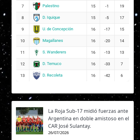
Palestino
7
15
-1
19
D. Iquique
8
15
-5
17
U. de Concepción
9
16
-17
15
Magallanes
10
16
-20
14
S. Wanderers
11
16
-13
13
D. Temuco
12
16
-33
7
D. Recoleta
13
16
-42
6
La Roja Sub-17 midió fuerzas ante
Argentina en doble amistoso en el
CAR José Sulantay.
26/07/2026