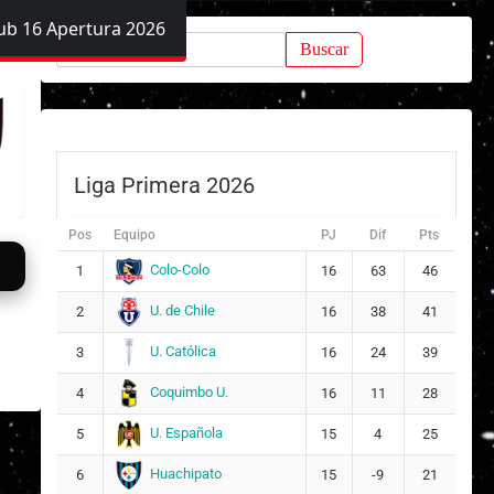
ub 16 Apertura 2026
Buscar:
Liga Primera 2026
Pos
Equipo
PJ
Dif
Pts
Colo-Colo
1
16
63
46
U. de Chile
2
16
38
41
U. Católica
3
16
24
39
Coquimbo U.
4
16
11
28
U. Española
5
15
4
25
Huachipato
6
15
-9
21