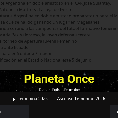
te Argentina en doble amistoso en el CAR José Sulantay.
ntonella Martínez: La joya de Everton
tará a Argentina en doble amistoso preparatorio para el M
nsa que se ha ido ganando un lugar en Magallanes
Florida coronó a las campeonas del fútbol formativo femeni
aría Paz Valdivieso, la joven defensa acerera
el torneo de Apertura Juvenil Femenino
na ante Ecuador
 para enfrentar a Ecuador
ficación en el Estadio Nacional este 5 de junio
Planeta Once
Todo el Fútbol Femenino
Liga Femenina 2026
Ascenso Femenino 2026
F
o
J