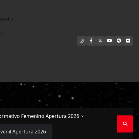
undial
no
INSTAGRAM
FACEBOOK
X
YOUTUBE
SPOTIFY
FLI
ormativo Femenino Apertura 2026
uvenil Apertura 2026