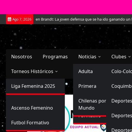
Saltar
Mundial
Kathleen Brandt: La joven defensa que se ha ido ganando un lug
Ago 7, 2026
al
contenido
Nosotros
Programas
Noticias
Clubes
Torneos Históricos
Selección Chilena
Adulta
Primera
Colo-Col
Primera División
Liga Femenina 2025
Sub-20
Futbol Nacional
Primera
Coquimb
Ascenso
Femenina
Sub-17
Ascenso
Futbol Internacional
Chilenas por el
Deportes
Ascenso Femenino
Mundo
Melisa Ant
Formativo
Deportes
Futbol Formativo
Huachipa
EQUIPO ACTUAL:
Deporte