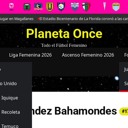
ar en Magallanes
El Estadio Bicentenario de La Florida coronó a las camp
Planeta Once
Todo el Fútbol Femenino
Liga Femenina 2026
Ascenso Femenino 2026
F
o
J
o Unido
S
 Iquique
onia Méndez Bahamondes
#1
 Recoleta
to
s Temuco