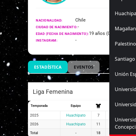
Huachip
Chile
NACIONALIDAD:
-
CIUDAD DE NACIMIENTO:
Magallan
19 años (05/04/2007)
EDAD (FECHA DE NACIMIENTO):
-
INSTAGRAM:
Palestino
Santiago
ESTADÍSTICA
EVENTOS
Unión Es
Universid
Liga Femenina
Universid
Temporada
Equipo
2025
Huachipato
7
1
6
Universi
2026
Huachipato
11
4
7
Concepc
Total
-
18
5
13