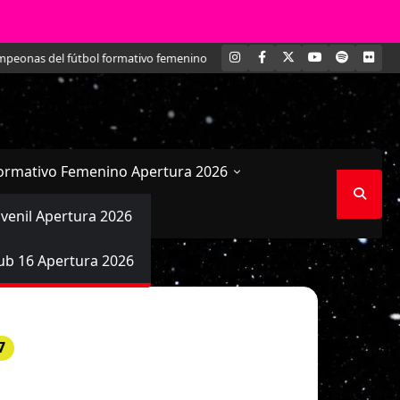
INSTAGRAM
FACEBOOK
X
YOUTUBE
SPOTIFY
FLI
eonas del fútbol formativo femenino
Conversamos en exclusiva con María P
ormativo Femenino Apertura 2026
uvenil Apertura 2026
ub 16 Apertura 2026
7