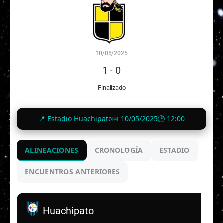
10/05/2025
1
-
0
Finalizado
📍 Estadio Huachipato
📅 10/05/2025
🕒 12:00
ALINEACIONES
CRONOLOGÍA
ESTADIO
ENCUENTROS ANTERIORES
Huachipato