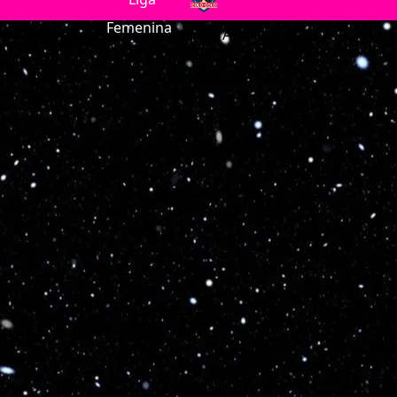
Optimized by Seraphinite Accelerator
Turns on site high speed to be attractive for people and search engines.