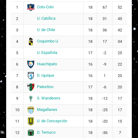
3
Colo-Colo
1
18
67
52
26
U. Católica
2
18
31
45
Consuelo Fabiola Martínez Brange
4
13
U. de Chile
3
18
36
42
Coquimbo U.
4
18
17
34
Constanza Belén Alarcón Lobos
21
U. Española
5
17
-2
25
Sofía Antonia Cortés Huenulao
23
Huachipato
6
16
-9
22
Antonella Anahís Rivera Ibacache
27
D. Iquique
7
16
1
20
9
Palestino
8
17
-6
20
Francisca Alejandra Seura Díaz
29
S. Wanderers
9
18
-12
17
DT:
Ignacio González
Magallanes
10
18
-25
17
U. de Concepción
11
18
-20
15
D. Temuco
12
18
-36
7