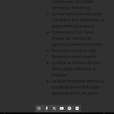
campeonas del fútbol
formativo femenino
Conversamos en exclusiva
con María Paz Valdivieso, la
joven defensa acerera
Comenzaron las fases
finales del torneo de
Apertura Juvenil Femenino
Dura derrota de la roja
femenina ante Ecuador
Conoce la nómina de Luis
Mena para enfrentar a
Ecuador
La Roja Femenina define su
clasificación en el Estadio
Nacional este 5 de junio
INSTAGRAM
FACEBOOK
X
YOUTUBE
SPOTIFY
FLICKR