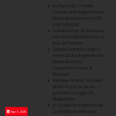
Saltar
La Roja Sub-17 midió
al
fuerzas ante Argentina en
contenido
doble amistoso en el CAR
José Sulantay.
Conversamos en exclusiva
con Antonella Martínez: La
joya de Everton
La Roja Femenina Sub-17
enfrentará a Argentina en
doble amistoso
preparatorio para el
Mundial
Kathleen Brandt: La joven
defensa que se ha ido
ganando un lugar en
Magallanes
El Estadio Bicentenario de
La Florida coronó a las
Ago 5, 2026