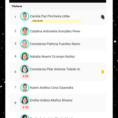
Titulares
Camila Paz Pincheira Uribe
1
ARQUERA
Catalina Antonieta González Peredo
2
Constanza Patricia Fuentes Ramos
3
Natalia Noemi Ocampo Nuñez
4
Constanza Pilar Antonia Toledo Guzmán
6
24
Karen Andrea Cona Saavedra
7
Emilia Isidora Muñoz Álvarez
8
16